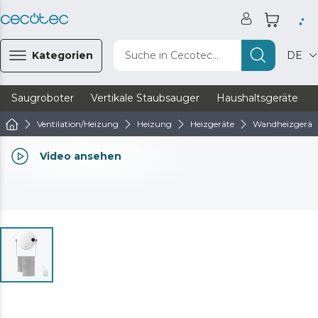
Kategorien
Suche in Cecotec...
DE
Saugroboter
Vertikale Staubsauger
Haushaltsgeräte
Ventilation/Heizung
Heizung
Heizgeräte
Wandheizgerät
Video ansehen