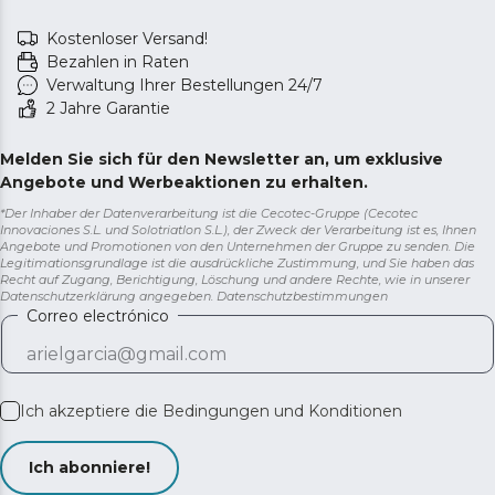
Kostenloser Versand!
Bezahlen in Raten
Verwaltung Ihrer Bestellungen 24/7
2 Jahre Garantie
Melden Sie sich für den Newsletter an, um exklusive
Angebote und Werbeaktionen zu erhalten.
*Der Inhaber der Datenverarbeitung ist die Cecotec-Gruppe (Cecotec
Innovaciones S.L. und Solotriatlon S.L.), der Zweck der Verarbeitung ist es, Ihnen
Angebote und Promotionen von den Unternehmen der Gruppe zu senden. Die
Legitimationsgrundlage ist die ausdrückliche Zustimmung, und Sie haben das
Recht auf Zugang, Berichtigung, Löschung und andere Rechte, wie in unserer
Datenschutzerklärung angegeben.
Datenschutzbestimmungen
Correo electrónico
Ich akzeptiere die
Bedingungen und Konditionen
Ich abonniere!