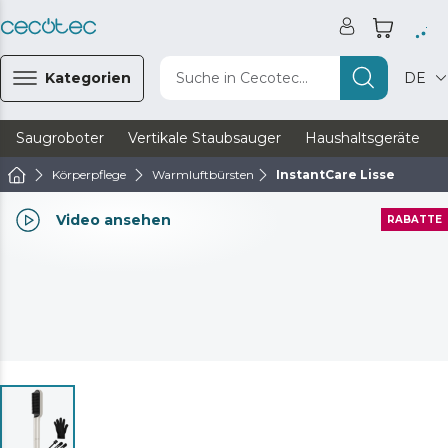
Kategorien
Suche in Cecotec...
DE
Saugroboter
Vertikale Staubsauger
Haushaltsgeräte
Körperpflege
Warmluftbürsten
InstantCare Lisse
Video ansehen
RABATTE