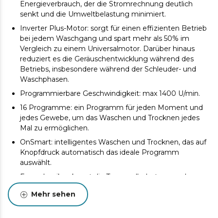
Energieverbrauch, der die Stromrechnung deutlich
senkt und die Umweltbelastung minimiert.
Inverter Plus-Motor: sorgt für einen effizienten Betrieb
bei jedem Waschgang und spart mehr als 50% im
Vergleich zu einem Universalmotor. Darüber hinaus
reduziert es die Geräuschentwicklung während des
Betriebs, insbesondere während der Schleuder- und
Waschphasen.
Programmierbare Geschwindigkeit: max 1400 U/min.
16 Programme: ein Programm für jeden Moment und
jedes Gewebe, um das Waschen und Trocknen jedes
Mal zu ermöglichen.
OnSmart: intelligentes Waschen und Trocknen, das auf
Knopfdruck automatisch das ideale Programm
auswählt.
Fuzzy-Logik: erkennt die Trommelbelastung und
optimiert den Wasserstand und die Betriebszeit.
Mehr sehen
SteamMax: Vor dem Hauptprogramm eingefügte
Funktion, die die Wäsche mit Dampf wäscht. Die