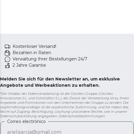
Stain Match (Fleckenübereinstimmung): Wählen Sie
den bereits voreingestellten Fleckentyp aus, damit der
Waschvorgang darauf abgestimmt ist.
Space Pro: mehr Fassungsvermögen auf gleichem
Raum dank der extraflachen Trommelkonstruktion.
Kostenloser Versand!
Bezahlen in Raten
Verwaltung Ihrer Bestellungen 24/7
2 Jahre Garantie
Melden Sie sich für den Newsletter an, um exklusive
Angebote und Werbeaktionen zu erhalten.
*Der Inhaber der Datenverarbeitung ist die Cecotec-Gruppe (Cecotec
Innovaciones S.L. und Solotriatlon S.L.), der Zweck der Verarbeitung ist es, Ihnen
Angebote und Promotionen von den Unternehmen der Gruppe zu senden. Die
Legitimationsgrundlage ist die ausdrückliche Zustimmung, und Sie haben das
Recht auf Zugang, Berichtigung, Löschung und andere Rechte, wie in unserer
Datenschutzerklärung angegeben.
Datenschutzbestimmungen
Correo electrónico