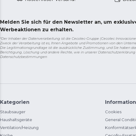
Melden Sie sich für den Newsletter an, um exklusi
Werbeaktionen zu erhalten.
*Der Inhaber der Datenverarbeitung ist die Cecotec-Gruppe (Cecotec Innovaciones S.
Zweck der Verarbeitung ist es, Ihnen Angebote und Promotionen von den Unter
Die Legitimationsgrundlage ist die ausdrückliche Zustimmung, und Sie haben da
Berichtigung, Löschung und andere Rechte, wie in unserer Datenschutzerklärun
Datenschutzbestimmungen
Kategorien
Information
Staubsauger
Cookies
Haushaltsgeräte
General Condit
Ventilation/Heizung
Konformitätser
Küche
Cecofry-Ersat