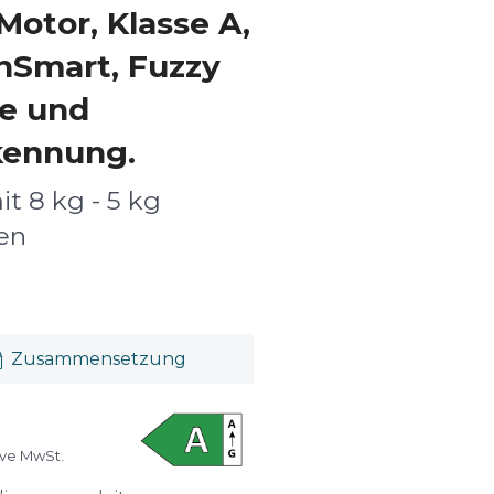
Motor, Klasse A,
Smart, Fuzzy
re und
kennung.
t 8 kg - 5 kg
en
Zusammensetzung
ive MwSt.