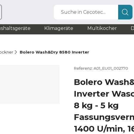
Suche in Cecotec...
shaltsgeräte
Klimageräte
Multikocher
D
ockner
Bolero Wash&Dry 8580 Inverter
Referenz: A01_EU01_002770
Bolero Wash
Inverter Was
8 kg - 5 kg
Fassungsver
1400 U/min, 