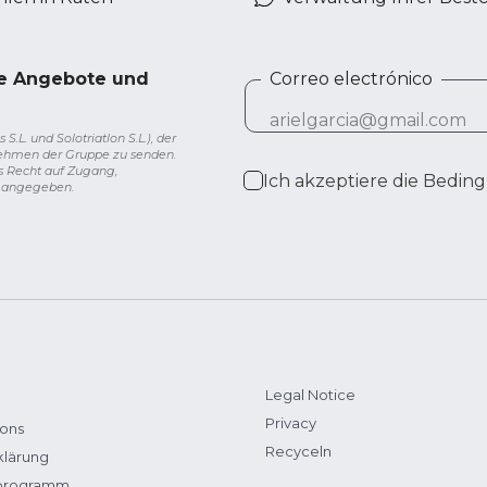
ve Angebote und
Correo electrónico
L. und Solotriatlon S.L.), der
nehmen der Gruppe zu senden.
s Recht auf Zugang,
Ich akzeptiere die
Beding
g angegeben.
Legal Notice
Privacy
ions
Recyceln
klärung
zprogramm