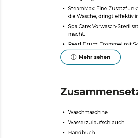
SteamMax: Eine Zusatzfunk
die Wäsche, dringt effektiv i
Spa Care: Vorwasch-Sterilis
macht.
Pearl Drum: Trommel mit Sc
Space Pro: Mehr Fassungsv
Mehr sehen
Touchdisplay: Steuern Sie 
Informationen zu jedem Was
DelayStart: Programmieren 
Zusammenset
Komfortmodus: Dank des ES
eingestellt, sodass die Mas
KidLock: Kindersicherung.
Waschmaschine
Wasserzulaufschlauch
Handbuch