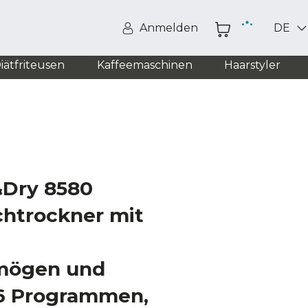
Anmelden
DE
iätfriteusen
Kaffeemaschinen
Haarstyler
&Dry 8580
chtrockner mit
mögen und
16 Programmen,