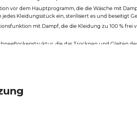
tion vor dem Hauptprogramm, die die Wäsche mit Damp
n jedes Kleidungsstück ein, sterilisiert es und beseitigt 
ationsfunktion mit Dampf, die die Kleidung zu 100 % fre
hneeflockenstruktur, die das Trocknen und Gleiten de
ermögen auf demselben Raum dank extraflacher Tromm
die Waschmaschine komfortabel dank des XXL-Touchdispl
chgang auf einen Blick (Waschzeit, ausgewählte Opti
Sie den Start des Waschgangs zwischen 0 und 24 Stund
zung
C-Systems wird der Wasch- und Schleudervorgang auf 
chine auch nachts benutzt werden kann.