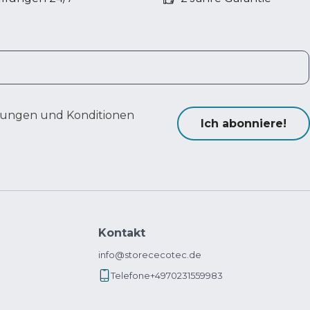
ungen und Konditionen
Ich abonniere!
Kontakt
info@storececotec.de
Telefone
+4970231559983