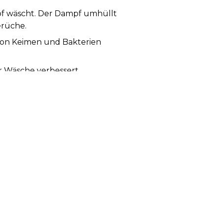
f wäscht. Der Dampf umhüllt
Gerüche.
i von Keimen und Bakterien
r Wäsche verbessert.
elkonstruktion.
ays und sehen Sie alle
onen, Programmphase usw.).
en früher.
einen ultraleisen Modus