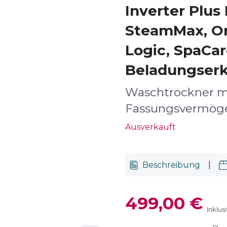
Inverter Plus 
SteamMax, On
Logic, SpaCa
Beladungser
Waschtrockner mi
Fassungsvermög
Ausverkauft
Beschreibung
|
499,00 €
Inklus