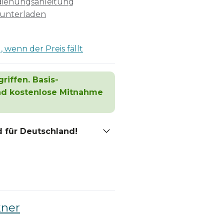
ienungsanleitung
unterladen
 wenn der Preis fällt
riffen. Basis-
und kostenlose Mitnahme
 für Deutschland!
ner