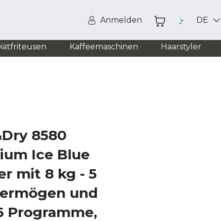
Anmelden
DE
iätfriteusen
Kaffeemaschinen
Haarstyler
&Dry 8580
nium Ice Blue
 mit 8 kg - 5
vermögen und
16 Programme,