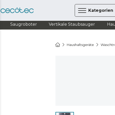
Kategorien
Saugroboter
Vertikale Staubsauger
Hau
Haushaltsgeräte
Waschtr