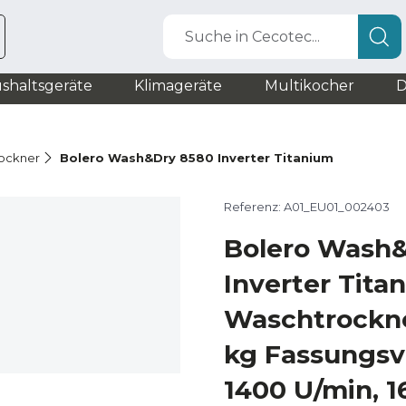
Suche in Cecotec...
shaltsgeräte
Klimageräte
Multikocher
D
ockner
Bolero Wash&Dry 8580 Inverter Titanium
Referenz: A01_EU01_002403
Bolero Wash
Inverter Tita
Waschtrockner
kg Fassungs
1400 U/min, 