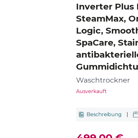
Inverter Plus 
SteamMax, On
Logic, Smoot
SpaCare, Sta
antibakteriell
Gummidichtu
Waschtrockner
Ausverkauft
Beschreibung
|
499,00 €