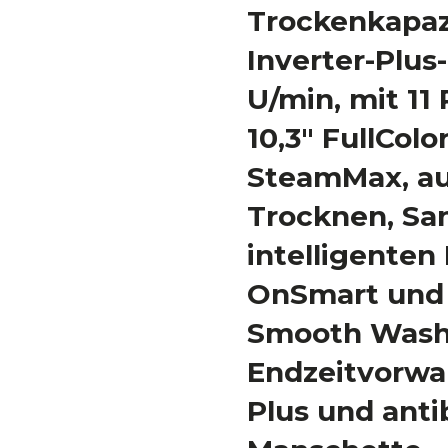
Trockenkapazi
Inverter-Plus
U/min, mit 1
10,3" FullColo
SteamMax, a
Trocknen, San
intelligenten
OnSmart und 
Smooth Wash
Endzeitvorwa
Plus und anti