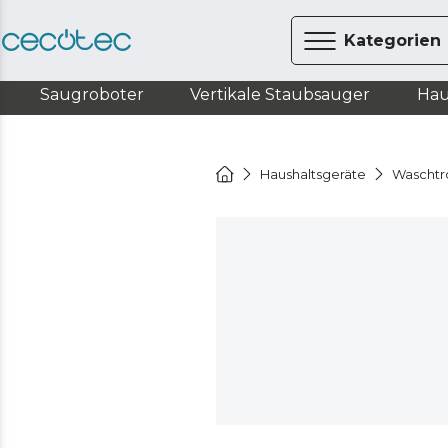
Kategorien
Saugroboter
Vertikale Staubsauger
Hau
Haushaltsgeräte
Waschtr