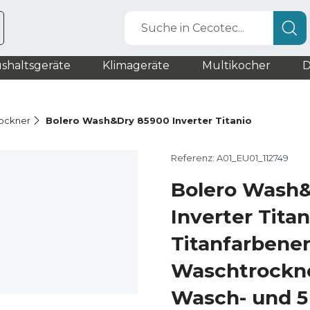
Suche in Cecotec...
shaltsgeräte
Klimageräte
Multikocher
D
ockner
Bolero Wash&Dry 85900 Inverter Titanio
Referenz: A01_EU01_112749
Bolero Wash
Inverter Titan
Titanfarbene
Waschtrockne
Wasch- und 5