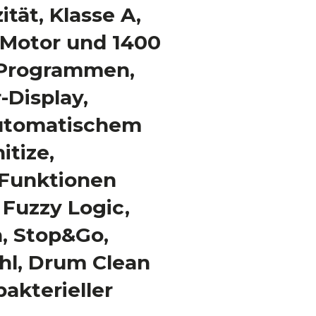
tät, Klasse A,
-Motor und 1400
1 Programmen,
r-Display,
utomatischem
itize,
 Funktionen
Fuzzy Logic,
, Stop&Go,
hl, Drum Clean
bakterieller