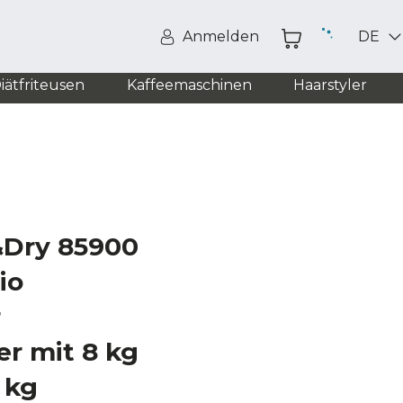
Anmelden
DE
iätfriteusen
Kaffeemaschinen
Haarstyler
&Dry 85900
io
r
r mit 8 kg
 kg