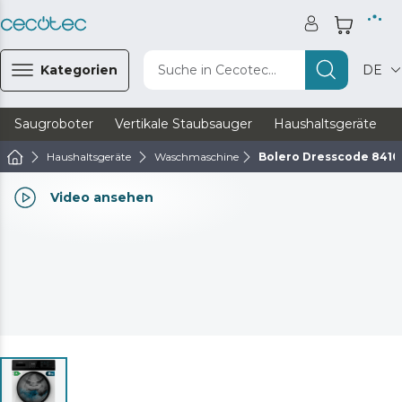
Kategorien
Suche in Cecotec...
DE
Saugroboter
Vertikale Staubsauger
Haushaltsgeräte
Haushaltsgeräte
Waschmaschine
Bolero Dresscode 8410 
Video ansehen