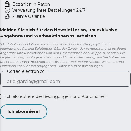
Bezahlen in Raten
Verwaltung Ihrer Bestellungen 24/7
2 Jahre Garantie
Melden Sie sich für den Newsletter an, um exklusive
Angebote und Werbeaktionen zu erhalten.
*Der Inhaber der Datenverarbeitung ist die Cecotec-Gruppe (Cecotec
Innovaciones S.L. und Solotriatlon S.L.), der Zweck der Verarbeitung ist es, Ihnen
Angebote und Promotionen von den Unternehmen der Gruppe zu senden. Die
Legitimationsgrundlage ist die ausdrückliche Zustimmung, und Sie haben das
Recht auf Zugang, Berichtigung, Löschung und andere Rechte, wie in unserer
Datenschutzerklärung angegeben.
Datenschutzbestimmungen
Correo electrónico
Ich akzeptiere die
Bedingungen und Konditionen
Ich abonniere!