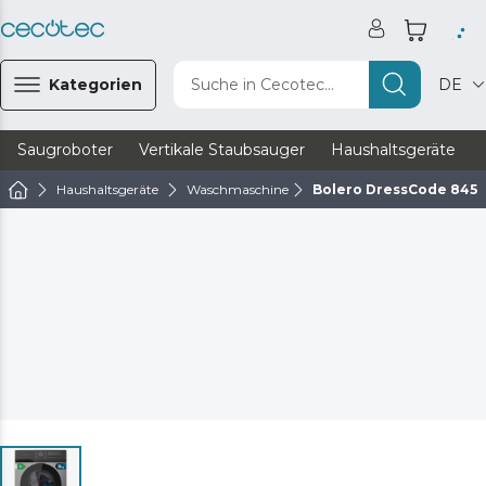
Kategorien
Suche in Cecotec...
DE
Saugroboter
Vertikale Staubsauger
Haushaltsgeräte
Haushaltsgeräte
Waschmaschine
Bolero DressCode 8450 