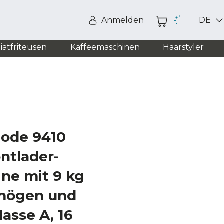
Anmelden
DE
iätfriteusen
Kaffeemaschinen
Haarstyler
code 9410
ontlader-
ne mit 9 kg
mögen und
lasse A, 16