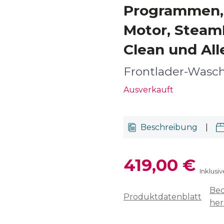
Programmen, 
Motor, Stea
Clean und All
Frontlader-Wasc
Ausverkauft
Beschreibung
|
419,00 €
Inklusi
Bed
Produktdatenblatt
her