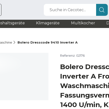
Suche in Cecotec...
shaltsgeräte
Klimageräte
Multikocher
D
aschine
Bolero Dresscode 9410 Inverter A
Referenz: 02176
Bolero Dress
Inverter A Fr
Waschmaschi
Fassungsver
1400 U/min, K