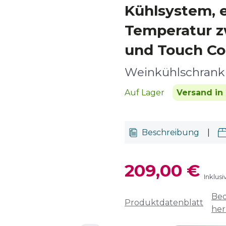
Kühlsystem, e
Temperatur z
und Touch Con
Weinkühlschrank 
Auf Lager
Versand in 
Beschreibung
|
209,00 €
Inklus
Bed
Produktdatenblatt
her