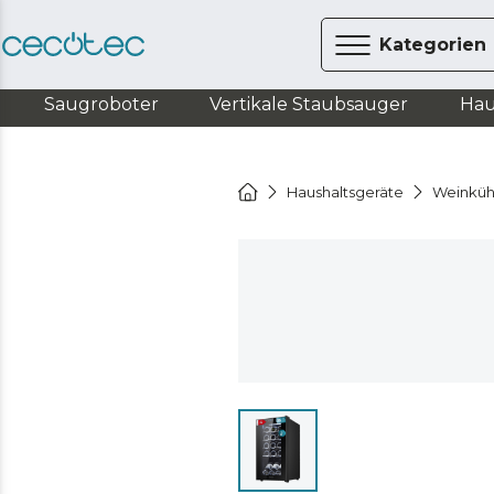
Kategorien
Saugroboter
Vertikale Staubsauger
Hau
Haushaltsgeräte
Weinküh