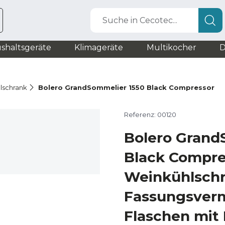
Suche in Cecotec...
shaltsgeräte
Klimageräte
Multikocher
D
lschrank
Bolero GrandSommelier 1550 Black Compressor
Referenz: 00120
Bolero Grand
Black Compre
Weinkühlschr
Fassungsver
Flaschen mit