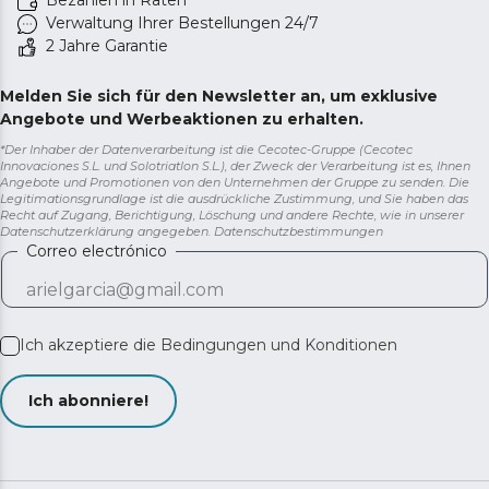
Bezahlen in Raten
Verwaltung Ihrer Bestellungen 24/7
2 Jahre Garantie
Melden Sie sich für den Newsletter an, um exklusive
Angebote und Werbeaktionen zu erhalten.
*Der Inhaber der Datenverarbeitung ist die Cecotec-Gruppe (Cecotec
Innovaciones S.L. und Solotriatlon S.L.), der Zweck der Verarbeitung ist es, Ihnen
Angebote und Promotionen von den Unternehmen der Gruppe zu senden. Die
Legitimationsgrundlage ist die ausdrückliche Zustimmung, und Sie haben das
Recht auf Zugang, Berichtigung, Löschung und andere Rechte, wie in unserer
Datenschutzerklärung angegeben.
Datenschutzbestimmungen
Correo electrónico
Ich akzeptiere die
Bedingungen und Konditionen
Ich abonniere!