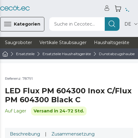
Kategorien
Suche in Cecotec...
DE
Saugroboter
Vertikale Staubsauger
Haushaltsgeräte
Ersatzteile
Ersatzteile Haushaltsgeräte
Dunstabzugshaube Er
Referenz: 78791
LED Flux PM 604300 Inox C/Flux
PM 604300 Black C
Auf Lager
Versand in 24-72 Std.
Beschreibung
|
Zusammensetzung