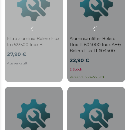
Filtro alumínio Bolero Flux
Aluminiumfilter Bolero
Im 523500 Inox B
Flux Tt 604000 Inox A++/
Bolero Flux Tt 604400
27,90 €
Inox A++/ Bolero Flux Tt
22,90 €
604400 Schwarz A++/
Ausverkauft
Bolero Flux Tt 704400
2 Stück
Inox A++/ Bolero Flux Tt
Versand in 24-72 Std.
704400 Schwarz A++