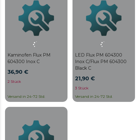
Kaminofen Flux PM
LED Flux PM 604300
604300 Inox C
Inox C/Flux PM 604300
Black C
36,90 €
21,90 €
2 Stück
3 Stück
Versand in 24-72 Std.
Versand in 24-72 Std.