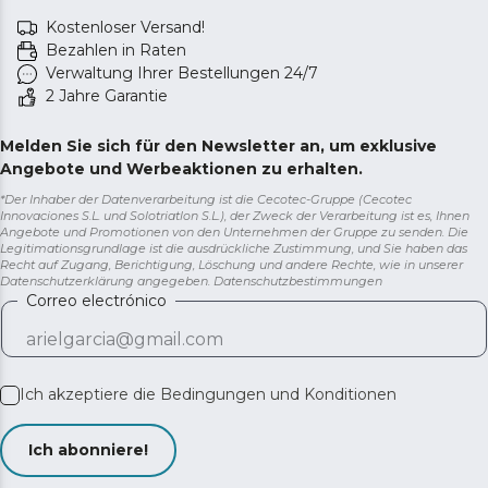
Kostenloser Versand!
Bezahlen in Raten
Verwaltung Ihrer Bestellungen 24/7
2 Jahre Garantie
Melden Sie sich für den Newsletter an, um exklusive
Angebote und Werbeaktionen zu erhalten.
*Der Inhaber der Datenverarbeitung ist die Cecotec-Gruppe (Cecotec
Innovaciones S.L. und Solotriatlon S.L.), der Zweck der Verarbeitung ist es, Ihnen
Angebote und Promotionen von den Unternehmen der Gruppe zu senden. Die
Legitimationsgrundlage ist die ausdrückliche Zustimmung, und Sie haben das
Recht auf Zugang, Berichtigung, Löschung und andere Rechte, wie in unserer
Datenschutzerklärung angegeben.
Datenschutzbestimmungen
Correo electrónico
Ich akzeptiere die
Bedingungen und Konditionen
Ich abonniere!