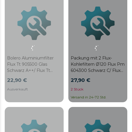
Bolero Aluminiumfilter
Packung mit 2 Flux-
Flux Tt 905500 Glas
Kohlefiltern Ø120 Flux Pm
Schwarz A++/ Flux Tt
604300 Schwarz C/ Flux
905500 Glas Weiß A++
Pm 604300 Inox C
22,90 €
27,90 €
Ausverkauft
2 Stück
Versand in 24-72 Std.