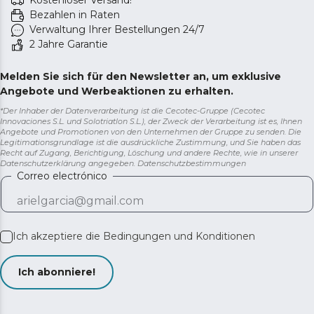
Kostenloser Versand!
Bezahlen in Raten
Verwaltung Ihrer Bestellungen 24/7
2 Jahre Garantie
Melden Sie sich für den Newsletter an, um exklusive
Angebote und Werbeaktionen zu erhalten.
*Der Inhaber der Datenverarbeitung ist die Cecotec-Gruppe (Cecotec
Innovaciones S.L. und Solotriatlon S.L.), der Zweck der Verarbeitung ist es, Ihnen
Angebote und Promotionen von den Unternehmen der Gruppe zu senden. Die
Legitimationsgrundlage ist die ausdrückliche Zustimmung, und Sie haben das
Recht auf Zugang, Berichtigung, Löschung und andere Rechte, wie in unserer
Datenschutzerklärung angegeben.
Datenschutzbestimmungen
Correo electrónico
Ich akzeptiere die
Bedingungen und Konditionen
Ich abonniere!