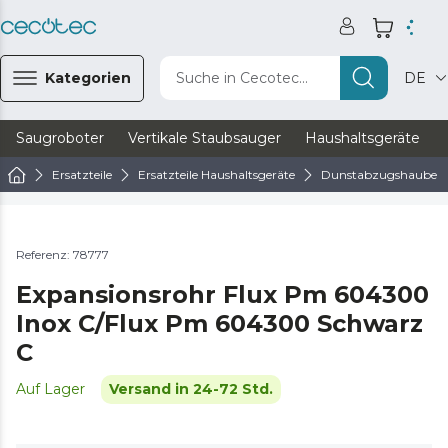
Kategorien
Suche in Cecotec...
DE
Saugroboter
Vertikale Staubsauger
Haushaltsgeräte
Ersatzteile
Ersatzteile Haushaltsgeräte
Dunstabzugshaube Er
Referenz: 78777
Expansionsrohr Flux Pm 604300
Inox C/Flux Pm 604300 Schwarz
C
Auf Lager
Versand in 24-72 Std.