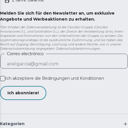
2 Jahre Garantie
Melden Sie sich für den Newsletter an, um exklusive
Angebote und Werbeaktionen zu erhalten.
*Der Inhaber der Datenverarbeitung ist die Cecotec-Gruppe (Cecotec
Innovaciones S.L. und Solotriatlon S.L.), der Zweck der Verarbeitung ist es, Ihnen
Angebote und Promotionen von den Unternehmen der Gruppe zu senden. Die
Legitimationsgrundlage ist die ausdrückliche Zustimmung, und Sie haben das
Recht auf Zugang, Berichtigung, Löschung und andere Rechte, wie in unserer
Datenschutzerklärung angegeben.
Datenschutzbestimmungen
Correo electrónico
Ich akzeptiere die
Bedingungen und Konditionen
Ich abonniere!
Kategorien