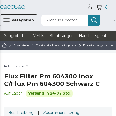
Kategorien
Suche in Cecotec...
DE
Saugroboter
Vertikale Staubsauger
Haushaltsgeräte
Ersatzteile
Ersatzteile Haushaltsgeräte
Dunstabzugshaube Er
Referenz: 78792
Flux Filter Pm 604300 Inox
C/Flux Pm 604300 Schwarz C
Auf Lager
Versand in 24-72 Std.
Beschreibung
|
Zusammensetzung