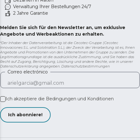
Bezahlen in Raten
Verwaltung Ihrer Bestellungen 24/7
2 Jahre Garantie
Melden Sie sich für den Newsletter an, um exklusive
Angebote und Werbeaktionen zu erhalten.
*Der Inhaber der Datenverarbeitung ist die Cecotec-Gruppe (Cecotec
Innovaciones S.L. und Solotriatlon S.L.), der Zweck der Verarbeitung ist es, Ihnen
Angebote und Promotionen von den Unternehmen der Gruppe zu senden. Die
Legitimationsgrundlage ist die ausdrückliche Zustimmung, und Sie haben das
Recht auf Zugang, Berichtigung, Löschung und andere Rechte, wie in unserer
Datenschutzerklärung angegeben.
Datenschutzbestimmungen
Correo electrónico
Ich akzeptiere die
Bedingungen und Konditionen
Ich abonniere!