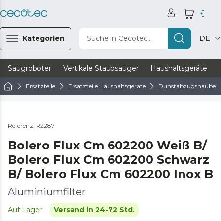
Kategorien
Suche in Cecotec...
DE
Saugroboter
Vertikale Staubsauger
Haushaltsgeräte
Ersatzteile
Ersatzteile Haushaltsgeräte
Dunstabzugshaube Er
Referenz: R2287
Bolero Flux Cm ​​602200 Weiß B/
Bolero Flux Cm ​​602200 Schwarz
B/ Bolero Flux Cm ​​602200 Inox B
Aluminiumfilter
Auf Lager
Versand in 24-72 Std.