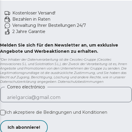
Kostenloser Versand!
Bezahlen in Raten
Verwaltung Ihrer Bestellungen 24/7
2 Jahre Garantie
Melden Sie sich für den Newsletter an, um exklusive
Angebote und Werbeaktionen zu erhalten.
*Der Inhaber der Datenverarbeitung ist die Cecotec-Gruppe (Cecotec
Innovaciones S.L. und Solotriatlon S.L.), der Zweck der Verarbeitung ist es, Ihnen
Angebote und Promotionen von den Unternehmen der Gruppe zu senden. Die
Legitimationsgrundlage ist die ausdrückliche Zustimmung, und Sie haben das
Recht auf Zugang, Berichtigung, Löschung und andere Rechte, wie in unserer
Datenschutzerklärung angegeben.
Datenschutzbestimmungen
Correo electrónico
Ich akzeptiere die
Bedingungen und Konditionen
Ich abonniere!