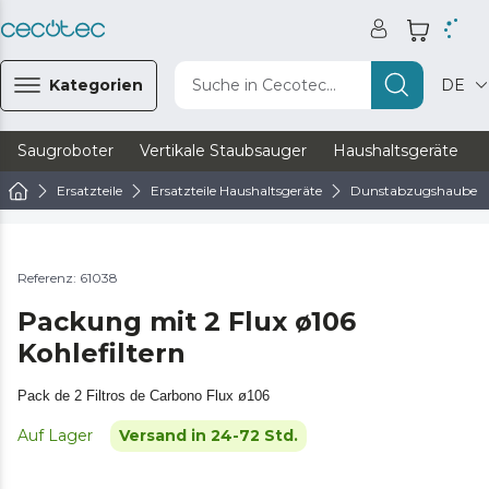
Kategorien
Suche in Cecotec...
DE
Saugroboter
Vertikale Staubsauger
Haushaltsgeräte
Ersatzteile
Ersatzteile Haushaltsgeräte
Dunstabzugshaube Er
Referenz: 61038
Packung mit 2 Flux ø106
Kohlefiltern
Pack de 2 Filtros de Carbono Flux ø106
Auf Lager
Versand in 24-72 Std.