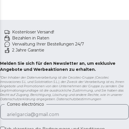
Kostenloser Versand!
Bezahlen in Raten
Verwaltung Ihrer Bestellungen 24/7
2 Jahre Garantie
Melden Sie sich für den Newsletter an, um exklusive
Angebote und Werbeaktionen zu erhalten.
*Der Inhaber der Datenverarbeitung ist die Cecotec-Gruppe (Cecotec
Innovaciones S.L. und Solotriatlon S.L.), der Zweck der Verarbeitung ist es, Ihnen
Angebote und Promotionen von den Unternehmen der Gruppe zu senden. Die
Legitimationsgrundlage ist die ausdrückliche Zustimmung, und Sie haben das
Recht auf Zugang, Berichtigung, Löschung und andere Rechte, wie in unserer
Datenschutzerklärung angegeben.
Datenschutzbestimmungen
Correo electrónico