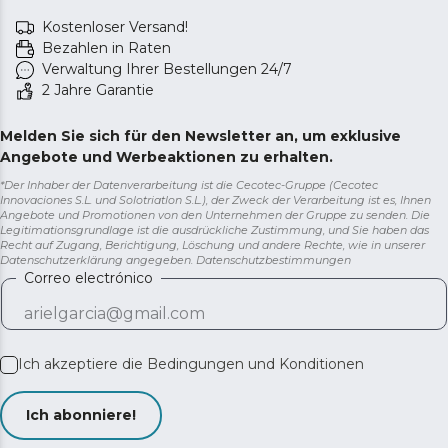
Kostenloser Versand!
Bezahlen in Raten
Verwaltung Ihrer Bestellungen 24/7
2 Jahre Garantie
Melden Sie sich für den Newsletter an, um exklusive
Angebote und Werbeaktionen zu erhalten.
*Der Inhaber der Datenverarbeitung ist die Cecotec-Gruppe (Cecotec
Innovaciones S.L. und Solotriatlon S.L.), der Zweck der Verarbeitung ist es, Ihnen
Angebote und Promotionen von den Unternehmen der Gruppe zu senden. Die
Legitimationsgrundlage ist die ausdrückliche Zustimmung, und Sie haben das
Recht auf Zugang, Berichtigung, Löschung und andere Rechte, wie in unserer
Datenschutzerklärung angegeben.
Datenschutzbestimmungen
Correo electrónico
Ich akzeptiere die
Bedingungen und Konditionen
Ich abonniere!