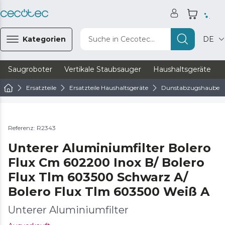
Kategorien
Suche in Cecotec...
DE
Saugroboter
Vertikale Staubsauger
Haushaltsgeräte
Ersatzteile
Ersatzteile Haushaltsgeräte
Dunstabzugshaube Er
Referenz: R2343
Unterer Aluminiumfilter Bolero
Flux Cm ​​602200 Inox B/ Bolero
Flux Tlm 603500 Schwarz A/
Bolero Flux Tlm 603500 Weiß A
Unterer Aluminiumfilter