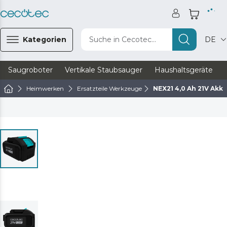
Kategorien
Suche in Cecotec...
DE
Saugroboter
Vertikale Staubsauger
Haushaltsgeräte
Heimwerken
Ersatzteile Werkzeuge
NEX21 4,0 Ah 21V Ak