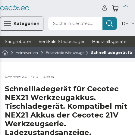
Kategorien
Suche in Cecotec...
DE
Saugroboter
Vertikale Staubsauger
Haushaltsgeräte
Heimwerken
Ersatzteile Werkzeuge
Schnellladegerät fü
Referenz: A01_EU01_102504
Schnellladegerät für Cecotec
NEX21 Werkzeugakkus.
Tischladegerät. Kompatibel mit
NEX21 Akkus der Cecotec 21V
Werkzeugserie.
Ladezustandsanzeige.