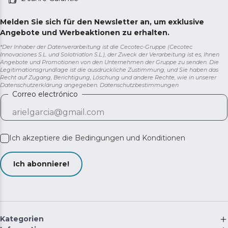
Melden Sie sich für den Newsletter an, um exklusive
Angebote und Werbeaktionen zu erhalten.
*Der Inhaber der Datenverarbeitung ist die Cecotec-Gruppe (Cecotec
Innovaciones S.L. und Solotriatlon S.L.), der Zweck der Verarbeitung ist es, Ihnen
Angebote und Promotionen von den Unternehmen der Gruppe zu senden. Die
Legitimationsgrundlage ist die ausdrückliche Zustimmung, und Sie haben das
Recht auf Zugang, Berichtigung, Löschung und andere Rechte, wie in unserer
Datenschutzerklärung angegeben.
Datenschutzbestimmungen
Correo electrónico
Ich akzeptiere die
Bedingungen und Konditionen
Ich abonniere!
Kategorien