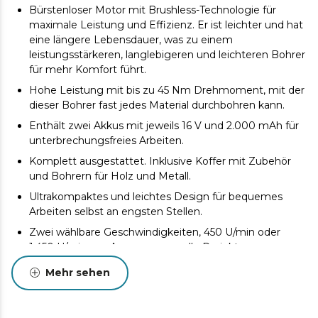
Bürstenloser Motor mit Brushless-Technologie für
maximale Leistung und Effizienz. Er ist leichter und hat
eine längere Lebensdauer, was zu einem
leistungsstärkeren, langlebigeren und leichteren Bohrer
für mehr Komfort führt.
Hohe Leistung mit bis zu 45 Nm Drehmoment, mit der
dieser Bohrer fast jedes Material durchbohren kann.
Enthält zwei Akkus mit jeweils 16 V und 2.000 mAh für
unterbrechungsfreies Arbeiten.
Komplett ausgestattet. Inklusive Koffer mit Zubehör
und Bohrern für Holz und Metall.
Ultrakompaktes und leichtes Design für bequemes
Arbeiten selbst an engsten Stellen.
Zwei wählbare Geschwindigkeiten, 450 U/min oder
1.450 U/min, zur Anpassung an alle Projekte.
25 Drehmomenteinstellungen, die ein kraftvolles
Mehr sehen
Schrauben oder Bohren in weiche oder harte
Materialien ermöglichen.
Werkzeugloser Bohrerwechsel für eine bequeme und