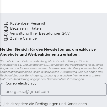
Kostenloser Versand!
Bezahlen in Raten
Verwaltung Ihrer Bestellungen 24/7
2 Jahre Garantie
Melden Sie sich für den Newsletter an, um exklusive
Angebote und Werbeaktionen zu erhalten.
*Der Inhaber der Datenverarbeitung ist die Cecotec-Gruppe (Cecotec
Innovaciones S.L. und Solotriatlon S.L.), der Zweck der Verarbeitung ist es, Ihnen
Angebote und Promotionen von den Unternehmen der Gruppe zu senden. Die
Legitimationsgrundlage ist die ausdrückliche Zustimmung, und Sie haben das
Recht auf Zugang, Berichtigung, Löschung und andere Rechte, wie in unserer
Datenschutzerklärung angegeben.
Datenschutzbestimmungen
Correo electrónico
Ich akzeptiere die
Bedingungen und Konditionen