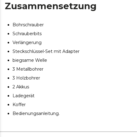
Zusammensetzung
schnelle Anpassung.
LED-Arbeitsleuchte, ideal für den Einsatz in schlecht
beleuchteten Bereichen.
Bohrschrauber
Schrauberbits
Verlängerung
Steckschlüssel-Set mit Adapter
biegsame Welle
3 Metallbohrer
3 Holzbohrer
2 Akkus
Ladegerät
Koffer
Bedienungsanleitung.