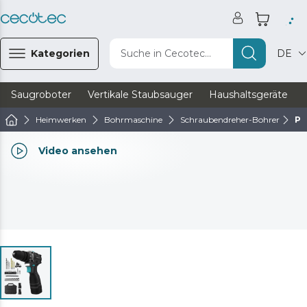
Kategorien
Suche in Cecotec...
DE
Saugroboter
Vertikale Staubsauger
Haushaltsgeräte
Heimwerken
Bohrmaschine
Schraubendreher-Bohrer
Po
Video ansehen