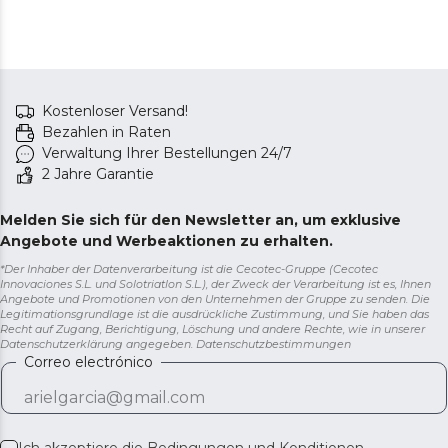
Aktentasche und
verschiedenes Zubehör.
Kostenloser Versand!
Bezahlen in Raten
Verwaltung Ihrer Bestellungen 24/7
2 Jahre Garantie
Melden Sie sich für den Newsletter an, um exklusive
Angebote und Werbeaktionen zu erhalten.
*Der Inhaber der Datenverarbeitung ist die Cecotec-Gruppe (Cecotec
Innovaciones S.L. und Solotriatlon S.L.), der Zweck der Verarbeitung ist es, Ihnen
Angebote und Promotionen von den Unternehmen der Gruppe zu senden. Die
Legitimationsgrundlage ist die ausdrückliche Zustimmung, und Sie haben das
Recht auf Zugang, Berichtigung, Löschung und andere Rechte, wie in unserer
Datenschutzerklärung angegeben.
Datenschutzbestimmungen
Correo electrónico