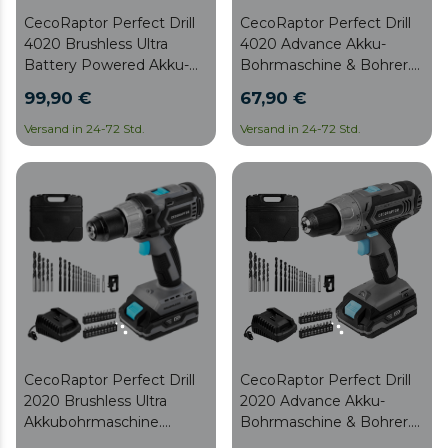
CecoRaptor Perfect Drill
CecoRaptor Perfect Drill
4020 Brushless Ultra
4020 Advance Akku-
Battery Powered Akku-
Bohrmaschine & Bohrer.
Schraubendreher und
Batterie 20 V und 4000
99,90 €
67,90 €
Bohrmaschine Batterie
mAh, Leerlaufdrehzahl
20V und 4000 mAh,
1550 U/min, Max.
Versand in 24-72 Std.
Versand in 24-72 Std.
Leerlaufdrehzahl 2000
Drehmoment 46 Nm,
rpm, Max. Drehmoment
25+1 Positionen
46 Nm, 25+1 Positionen
CecoRaptor Perfect Drill
CecoRaptor Perfect Drill
2020 Brushless Ultra
2020 Advance Akku-
Akkubohrmaschine.
Bohrmaschine & Bohrer.
Batterie 20V und 2000
Batterie 20 V und 2000