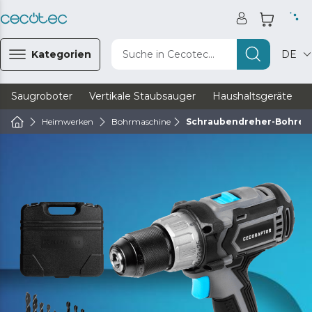
Kategorien
Suche in Cecotec...
DE
Saugroboter
Vertikale Staubsauger
Haushaltsgeräte
Heimwerken
Bohrmaschine
Schraubendreher-Bohrer