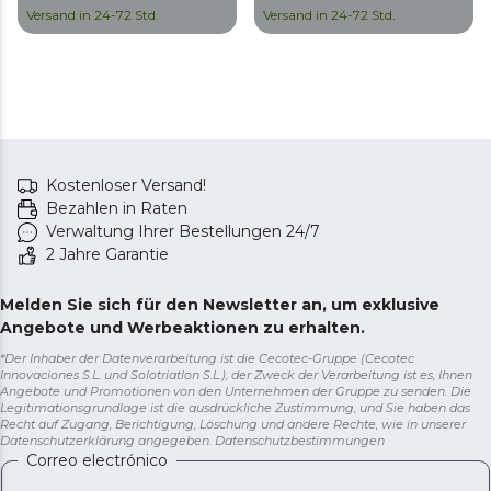
Stunden, 2 Heizelemente,
Spülmaschinenfester
Versand in 24-72 Std.
Versand in 24-72 Std.
spülmaschinenfester Topf,
Innentopf, Kochbuch
Kochbuch
Kostenloser Versand!
Bezahlen in Raten
Verwaltung Ihrer Bestellungen 24/7
2 Jahre Garantie
Melden Sie sich für den Newsletter an, um exklusive
Angebote und Werbeaktionen zu erhalten.
*Der Inhaber der Datenverarbeitung ist die Cecotec-Gruppe (Cecotec
Innovaciones S.L. und Solotriatlon S.L.), der Zweck der Verarbeitung ist es, Ihnen
Angebote und Promotionen von den Unternehmen der Gruppe zu senden. Die
Legitimationsgrundlage ist die ausdrückliche Zustimmung, und Sie haben das
Recht auf Zugang, Berichtigung, Löschung und andere Rechte, wie in unserer
Datenschutzerklärung angegeben.
Datenschutzbestimmungen
Correo electrónico