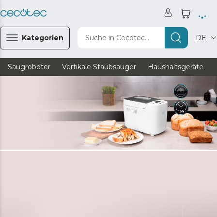
Kategorien
Suche in Cecotec...
DE
Saugroboter
Vertikale Staubsauger
Haushaltsgeräte