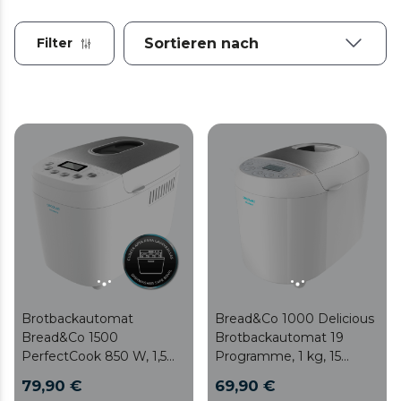
Filter
Brotbackautomat
Bread&Co 1000 Delicious
Bread&Co 1500
Brotbackautomat 19
PerfectCook 850 W, 1,5
Programme, 1 kg, 15
kg, 15 Programme, 15
programmierbare
79,90 €
69,90 €
programmierbare
Stunden,