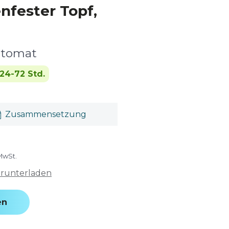
nfester Topf,
utomat
24-72 Std.
Zusammensetzung
 MwSt.
erunterladen
en