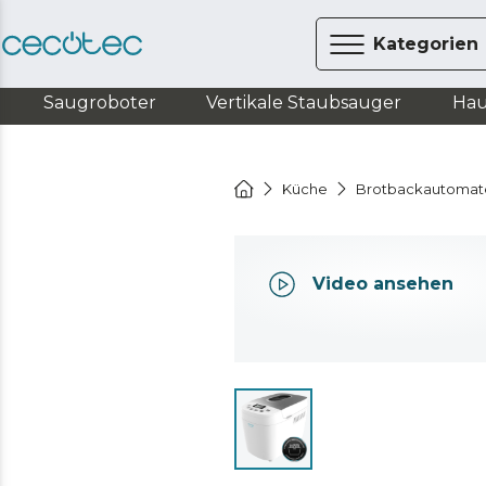
Kategorien
Saugroboter
Vertikale Staubsauger
Hau
Küche
Brotbackautomat
Video ansehen