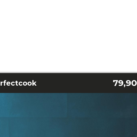
79,90
rfectcook