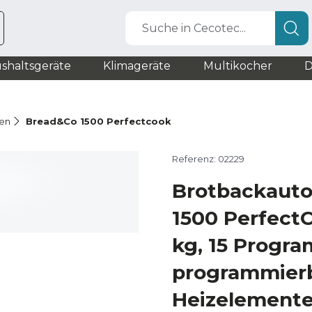
Suche in Cecotec...
shaltsgeräte
Klimageräte
Multikocher
D
en
Bread&Co 1500 Perfectcook
Referenz: 02229
Brotbackaut
1500 PerfectC
kg, 15 Progra
programmierb
Heizelemente