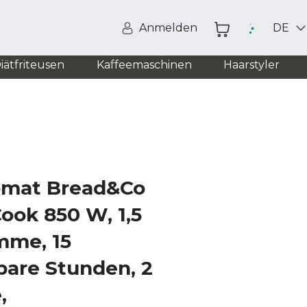
Anmelden
DE
iätfriteusen
Kaffeemaschinen
Haarstyler
omat Bread&Co
ook 850 W, 1,5
mme, 15
are Stunden, 2
,