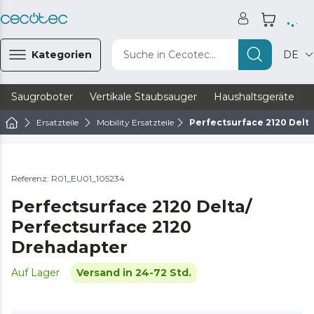
Kategorien
Suche in Cecotec...
DE
Saugroboter
Vertikale Staubsauger
Haushaltsgeräte
Ersatzteile
Mobility Ersatzteile
Perfectsurface 2120 Delt
Referenz: R01_EU01_105234
Perfectsurface 2120 Delta/
Perfectsurface 2120
Drehadapter
Auf Lager
Versand in 24-72 Std.