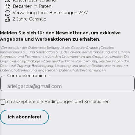
Kostenloser Versand!
Bezahlen in Raten
Verwaltung Ihrer Bestellungen 24/7
2 Jahre Garantie
Melden Sie sich für den Newsletter an, um exklusive
Angebote und Werbeaktionen zu erhalten.
*Der Inhaber der Datenverarbeitung ist die Cecotec-Gruppe (Cecotec
Innovaciones S.L. und Solotriatlon S.L.), der Zweck der Verarbeitung ist es, Ihnen
Angebote und Promotionen von den Unternehmen der Gruppe zu senden. Die
Legitimationsgrundlage ist die ausdrückliche Zustimmung, und Sie haben das
Recht auf Zugang, Berichtigung, Löschung und andere Rechte, wie in unserer
Datenschutzerklärung angegeben.
Datenschutzbestimmungen
Correo electrónico
Ich akzeptiere die
Bedingungen und Konditionen
Ich abonniere!