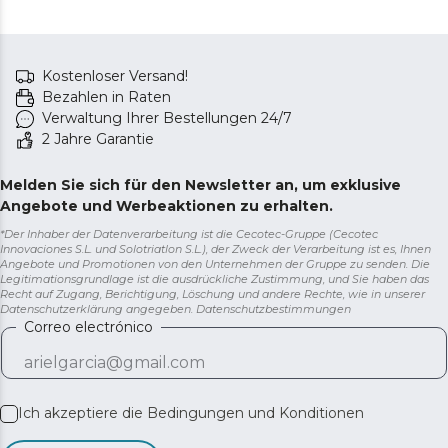
Kostenloser Versand!
Bezahlen in Raten
Verwaltung Ihrer Bestellungen 24/7
2 Jahre Garantie
Melden Sie sich für den Newsletter an, um exklusive
Angebote und Werbeaktionen zu erhalten.
*Der Inhaber der Datenverarbeitung ist die Cecotec-Gruppe (Cecotec
Innovaciones S.L. und Solotriatlon S.L.), der Zweck der Verarbeitung ist es, Ihnen
Angebote und Promotionen von den Unternehmen der Gruppe zu senden. Die
Legitimationsgrundlage ist die ausdrückliche Zustimmung, und Sie haben das
Recht auf Zugang, Berichtigung, Löschung und andere Rechte, wie in unserer
Datenschutzerklärung angegeben.
Datenschutzbestimmungen
Correo electrónico
Ich akzeptiere die
Bedingungen und Konditionen