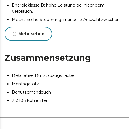
Energieklasse B: hohe Leistung bei niedrigem
Verbrauch.
Mechanische Steuerung: manuelle Auswahl zwischen
den verschiedenen Funktionen der Dunstabzugshaube,
einfach und intuitiv.
Mehr sehen
3 Leistungsstufen:
Keine unangenehmen Gerüche: Er verfügt über einen
Kohlefilter, der sowohl schlechte Gerüche als auch
Zusammensetzung
Rauch beseitigt.
3-lagiger Aluminium-Fettfilter zur effizienten
Entfernung von Fett und Rauch.
Dekorative Dunstabzugshaube
LED-Beleuchtung.
Montagesatz
Benutzerhandbuch
2 Ø106 Kohlefilter