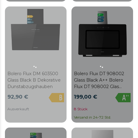
Leistungsstufen, Booster,
Klasse A, Touch Control, 3
Licht, Kohlefilter, Hand
Leistungsstufen, Booster,
Movement Control
Licht, Kohlefilter und
Handbedienung.
Bolero Flux DT 908002
Bolero Flux DM 603500
Glass Black A++ Bolero
Glass Black B Dekorative
Flux DT 908002 Glas
Dunstabzugshauben
Schwarz A++ Dekorative
199,00 €
92,90 €
90cm breite
Dunstabzugshaube mit
8 Stück
Ausverkauft
schwarzer Glasfront,
Versand in 24-72 Std.
Edelstahlkamin,
Absaugung 800m3/h,
Motor 220W, Klasse A++,