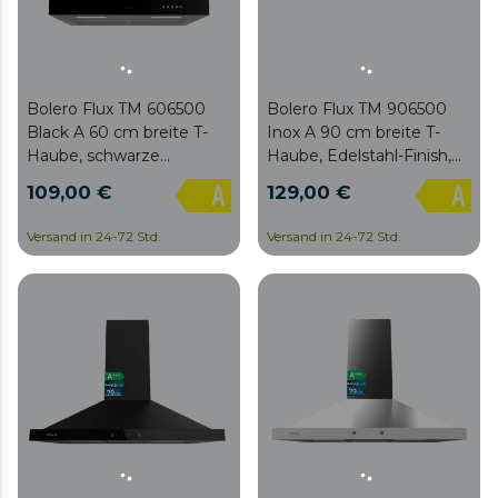
Bolero Flux TM 606500
Bolero Flux TM 906500
Black A 60 cm breite T-
Inox A 90 cm breite T-
Haube, schwarze
Haube, Edelstahl-Finish,
Oberfläche, Saugleistung
Saugleistung 650 m3/h,
109,00 €
129,00 €
650 m³/h, 165-W-Motor,
165-W-Motor, Klasse A,
Klasse A, mechanische
mechanische Steuerung,
Versand in 24-72 Std.
Versand in 24-72 Std.
Steuerung, 3
3 Leistungsstufen, Licht
Leistungsstufen, Licht
und Kohlefilter.
und Kohlefilter.