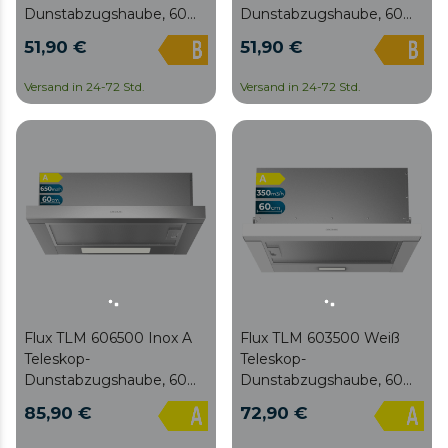
Dunstabzugshaube, 60
Dunstabzugshaube, 60
cm breit, schwarz lackiert,
cm breit, Ausführung in
51,90 €
51,90 €
Saugleistung 220 m3/Std,
Edelstahl, Absaugleistung
Motor 70 W, Klasse B,
220 m3/Std, Motor 70 W,
Versand in 24-72 Std.
Versand in 24-72 Std.
mechanische Steuerung,
Klasse B, mechanische
3 Leistungsstufen und
Steuerung, 3
Licht.
Leistungsstufen und
Licht.
Flux TLM 606500 Inox A
Flux TLM 603500 Weiß
Teleskop-
Teleskop-
Dunstabzugshaube, 60
Dunstabzugshaube, 60
cm breit, Ausführung in
cm breit, weiße
85,90 €
72,90 €
Edelstahl, Saugleistung
Ausführung, Saugleistung
650 m3/Std, Motor 165 W,
350 m3/h, Motor 70 W,