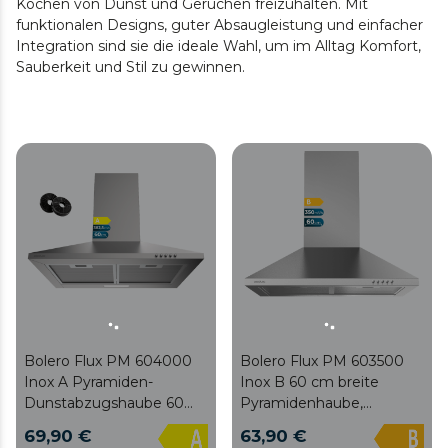
Kochen von Dunst und Gerüchen freizuhalten. Mit
funktionalen Designs, guter Absaugleistung und einfacher
Integration sind sie die ideale Wahl, um im Alltag Komfort,
Sauberkeit und Stil zu gewinnen.
Bolero Flux PM 604000
Bolero Flux PM 603500
Inox A Pyramiden-
Inox B 60 cm breite
Dunstabzugshaube 60
Pyramidenhaube,
cm breit, Edelstahl-Finish,
Edelstahloberfläche, 350
69,90 €
63,90 €
DC-Motor,
m3/h Saugleistung, 65 W