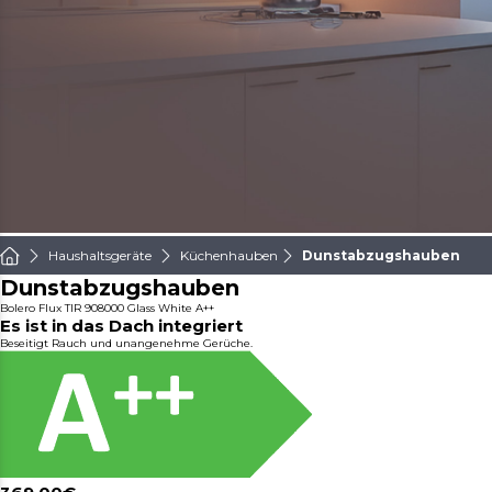
Haushaltsgeräte
Küchenhauben
Dunstabzugshauben
Dunstabzugshauben
Bolero Flux TIR 908000 Glass White A++
Es ist in das Dach integriert
Beseitigt Rauch und unangenehme Gerüche.