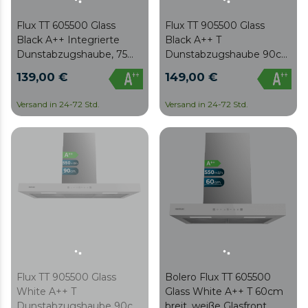
Flux TT 605500 Glass
Flux TT 905500 Glass
Black A++ Integrierte
Black A++ T
Dunstabzugshaube, 75
Dunstabzugshaube 90cm
cm breit, Ausführung
breit, schwarze Glasfront,
139,00 €
149,00 €
Edelstahl, Saugleistung
Absaugung 550m3/h,
550 m3/h, Motor 70 W,
Motor 70W, Klasse A++,
Versand in 24-72 Std.
Versand in 24-72 Std.
Klasse A++, Touch Control,
Touch Control, 3
3 Leistungsstufen,
Leistungsstufen, Licht,
Booster, Licht und
Kohlefilter,
Kohlefilter.
Handbedienung und
Delay-Funktion.
Flux TT 905500 Glass
Bolero Flux TT 605500
White A++ T
Glass White A++ T 60cm
Dunstabzugshaube 90cm
breit, weiße Glasfront,