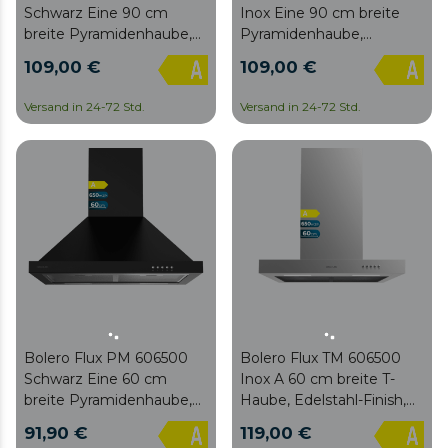
Schwarz Eine 90 cm
Inox Eine 90 cm breite
breite Pyramidenhaube,
Pyramidenhaube,
schwarze Oberfläche,
Edelstahloberfläche,
109,00 €
109,00 €
Saugleistung 650 m³/h,
Saugleistung 650 m3/h,
165-W-Motor, Klasse A,
165-W-Motor, Klasse A,
Versand in 24-72 Std.
Versand in 24-72 Std.
mechanische Steuerung,
mechanische Steuerung,
3 Leistungsstufen, Licht
3 Leistungsstufen, Licht
und Kohlefilter.
und Kohlefilter.
Bolero Flux PM 606500
Bolero Flux TM 606500
Schwarz Eine 60 cm
Inox A 60 cm breite T-
breite Pyramidenhaube,
Haube, Edelstahl-Finish,
schwarze Oberfläche,
Saugleistung 650 m3/h,
91,90 €
119,00 €
Saugleistung 650 m³/h,
165-W-Motor, Klasse A,