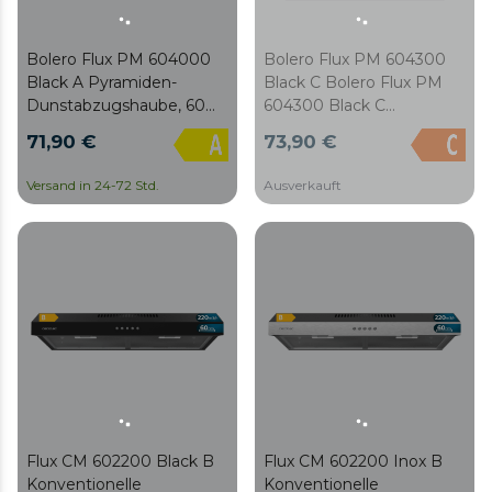
Bolero Flux PM 604000
Bolero Flux PM 604300
Black A Pyramiden-
Black C Bolero Flux PM
Dunstabzugshaube, 60
604300 Black C
cm breit, Ausführung in
Pyramiden-
71,90 €
73,90 €
lackiertem Schwarz, DC-
Dunstabzugshaube, 60
Motor,
cm breit, schwarz lackiert,
Versand in 24-72 Std.
Ausverkauft
Energieeffizienzklasse A,
Absaugung 430m3/h,
400 m³/h, LED-
Motor 105W, Klasse C,
Beleuchtung und
mechanische Steuerung,
inklusive Kohlefilter.
3 Leistungsstufen, Licht
und Kohlefilter.
Flux CM 602200 Black B
Flux CM 602200 Inox B
Konventionelle
Konventionelle