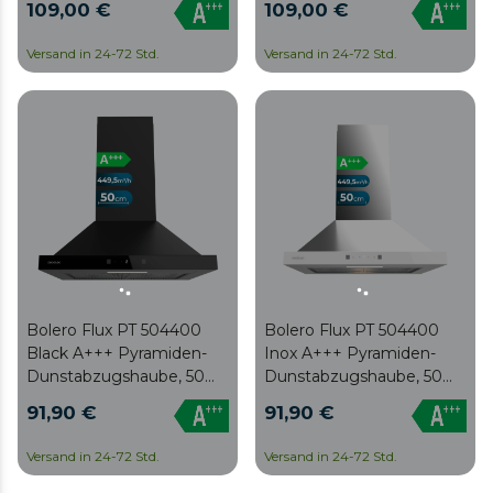
109,00 €
109,00 €
Dunstabzugshaube, 60
Dunstabzugshaube, 60
cm, mit 449,5 m³/h
cm, mit 449,5 m³/h
Versand in 24-72 Std.
Versand in 24-72 Std.
Saugleistung,
Saugleistung,
Energieeffizienzklasse
Energieeffizienzklasse
A+++, unsichtbarer Touch-
A+++, unsichtbarer Touch-
Bedienung, Oberfläche in
Bedienung, Oberfläche
Schwarz lackiert und
aus Edelstahl und weißer
schwarzer Glasfront,
Glasfront, BLDC-Motor,
BLDC-Motor,
Handbewegungssteuerung,
Handbewegungssteuerung,
Booster-Funktion,
Booster-Funktion,
waschbare Filter, inklusive
waschbare Filter, inklusive
optionaler Kohlefilter für
optionaler Kohlefilter für
Umluftbetrieb.
Umluftbetrieb.
Bolero Flux PT 504400
Bolero Flux PT 504400
Black A+++ Pyramiden-
Inox A+++ Pyramiden-
Dunstabzugshaube, 50
Dunstabzugshaube, 50
cm, mit 449,5 m³/h
cm, mit 449,5 m³/h
91,90 €
91,90 €
Saugleistung, Klasse
Saugleistung, Klasse
A+++, unsichtbarer Touch-
A+++, unsichtbarer Touch-
Versand in 24-72 Std.
Versand in 24-72 Std.
Steuerung, Ausführung in
Steuerung, Ausführung in
lackiertem Schwarz und
lackiertem Schwarz und