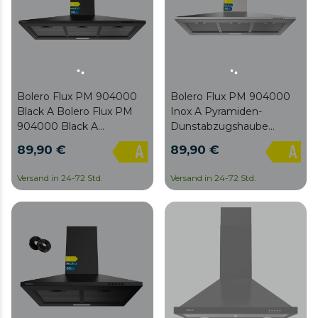
Bolero Flux PM 904000
Bolero Flux PM 904000
Black A Bolero Flux PM
Inox A Pyramiden-
904000 Black A
Dunstabzugshaube
Pyramiden-
Cecotec Bolero Flux PM
89,90 €
89,90 €
Dunstabzugshaube, 90
904000 Inox A 90 cm
cm breit, lackiert in
breit, Edelstahl-Finish, DC-
Versand in 24-72 Std.
Versand in 24-72 Std.
Schwarz, DC-Motor,
Motor,
Energieeffizienzklasse A,
Energieeffizienzklasse A,
382,5 m³/h, LED-
382,5 m³/h, LED-
Beleuchtung und
Beleuchtung und
inklusive Kohlefilter.
inklusive Kohlefilter.