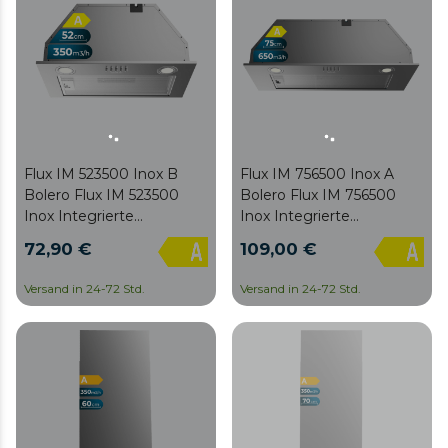
Flux IM 523500 Inox B
Flux IM 756500 Inox A
Bolero Flux IM 523500
Bolero Flux IM 756500
Inox Integrierte
Inox Integrierte
Dunstabzugshaube mit
Dunstabzugshaube mit
72,90 €
109,00 €
einer Breite von 52 cm,
einer Breite von 75 cm,
Ausführung in Edelstahl,
Ausführung in Edelstahl,
Versand in 24-72 Std.
Versand in 24-72 Std.
Saugleistung 350 m3/h,
Saugleistung 650 m3/h,
Motor 70 W, Klasse A,
Motor 165 W, Klasse A,
mechanische Steuerung,
mechanische Steuerung,
3 Leistungsstufen, Licht
3 Leistungsstufen, Licht
und Kohlefilter.
und Kohlefilter.