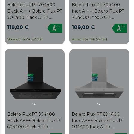
Bolero Flux PT 704400
Bolero Flux PT 704400
Black A+++ Bolero Flux PT
Inox A+++ Bolero Flux PT
704400 Black A+++
704400 Inox A+++
Pyramiden-
Pyramiden-
119,00 €
109,00 €
Dunstabzugshaube, 70
Dunstabzugshaube, 70
cm, mit 449,5 m³/h
cm, mit 449,5 m³/h
Versand in 24-72 Std.
Versand in 24-72 Std.
Saugleistung,
Saugleistung,
Energieeffizienzklasse
Energieeffizienzklasse
A+++, unsichtbarer Touch-
A+++, unsichtbarer Touch-
Bedienung, Oberfläche in
Bedienung, Oberfläche
Schwarz lackiert und
aus Edelstahl und weißer
schwarzer Glasfront,
Glasfront, BLDC-Motor,
BLDC-Motor,
Handbewegungssteuerung,
Handbewegungssteuerung,
Booster-Funktion,
Booster-Funktion,
waschbare Filter, inklusive
waschbare Filter, inklusive
optionaler Kohlefilter für
optionaler Kohlefilter für
Umluftbetrieb.
Umluftbetrieb.
Bolero Flux PT 604400
Bolero Flux PT 604400
Black A+++ Bolero Flux PT
Inox A+++ Bolero Flux PT
604400 Black A+++
604400 Inox A+++
Pyramiden-
Pyramiden-