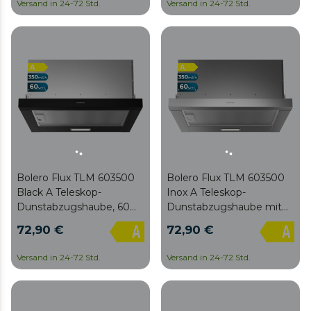
Versand in 24-72 Std.
Versand in 24-72 Std.
Klasse A, mechanische
Klasse A, mechanische
Steuerung, 2
Steuerung, 2
Leistungsstufen und
Leistungsstufen und
Kohlefilter.
Kohlefilter.
Bolero Flux TLM 603500
Bolero Flux TLM 603500
Black A Teleskop-
Inox A Teleskop-
Dunstabzugshaube, 60
Dunstabzugshaube mit
cm breit, schwarz,
60 cm Breite, Ausführung
72,90 €
72,90 €
Saugleistung 350 m3/h,
in Edelstahl, Saugleistung
Motor 70 W, Klasse A,
350 m3/h, Motor 70 W,
Versand in 24-72 Std.
Versand in 24-72 Std.
mechanische Steuerung,
Klasse A, mechanische
2 Leistungsstufen und
Steuerung, 2
Kohlefilter.
Leistungsstufen und
Kohlefilter.