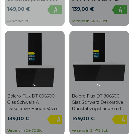
breit, weiße Glasfront,
Saugleistung 550m3/h,
149,00 €
139,00 €
Absaugung 550m3/h,
Motor 70W, Klasse A++,
Motor 70W, Klasse A++,
Touch Control, 3
Ausverkauft
Versand in 24-72 Std.
Touch Control, 3
Leistungsstufen, Booster,
Leistungsstufen, Licht,
Licht, Kohlefilter,
Kohlefilter,
Handbewegungssteuerung
Handbedienung und
und Delay-Funktion.
Verzögerungsfunktion.
Bolero Flux DT 606500
Bolero Flux DT 906500
Glas Schwarz A
Glas Schwarz Dekorative
Dekorative Haube 60cm
Dunstabzugshaube mit
breit, schwarze Glasfront,
90 cm Breite, schwarzer
139,00 €
149,00 €
Absaugung 650m3/h,
Glasfront, schwarzem
Motor 165W, Klasse A,
Schornstein, Absaugung
Versand in 24-72 Std.
Versand in 24-72 Std.
Touch Control, 3
650 m3/h, Motor 165 W,