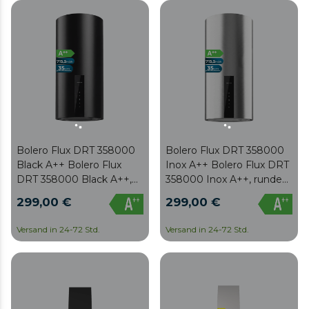
schwarzer Glasfront, DC-
schwarzer Glasfront, DC-
Motor, Hand Movement
Motor, Hand Movement
Control, Booster-Funktion,
Control, Booster-Funktion,
waschbare Filter und
waschbare Filter und
Option mit enthaltenen
Option mit enthaltenen
Kohlefiltern für den
Kohlefiltern für den
Umluftbetrieb.
Umluftbetrieb.
Bolero Flux DRT 358000
Bolero Flux DRT 358000
Black A++ Bolero Flux
Inox A++ Bolero Flux DRT
DRT 358000 Black A++,
358000 Inox A++, runde
runde Wandhaube mit 35
Wandhaube mit 35 cm
299,00 €
299,00 €
cm Durchmesser, 715
Durchmesser, 715 m³/h
m³/h Saugleistung,
Saugleistung,
Versand in 24-72 Std.
Versand in 24-72 Std.
Oberfläche in lackiertem
Edelstahlausführung,
Schwarz, Klasse A++, DC-
Klasse A++, DC-Motor,
Motor, Touch-Bedienung,
Touch-Bedienung,
inklusive Kohlefilter.
inklusive Kohlefilter.