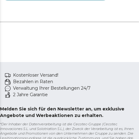
Ihrer Küche ohne Außenabzug verbessern können.
Kostenloser Versand!
Bezahlen in Raten
Verwaltung Ihrer Bestellungen 24/7
2 Jahre Garantie
Melden Sie sich für den Newsletter an, um exklusive
Angebote und Werbeaktionen zu erhalten.
*Der Inhaber der Datenverarbeitung ist die Cecotec-Gruppe (Cecotec
Innovaciones S.L. und Solotriatlon S.L.), der Zweck der Verarbeitung ist es, Ihnen
Angebote und Promotionen von den Unternehmen der Gruppe zu senden. Die
Legitimationsgrundlage ist die ausdrückliche Zustimmung, und Sie haben das