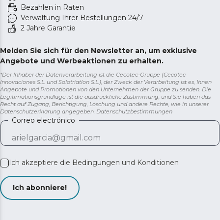
Bezahlen in Raten
Verwaltung Ihrer Bestellungen 24/7
2 Jahre Garantie
Melden Sie sich für den Newsletter an, um exklusive
Angebote und Werbeaktionen zu erhalten.
*Der Inhaber der Datenverarbeitung ist die Cecotec-Gruppe (Cecotec
Innovaciones S.L. und Solotriatlon S.L.), der Zweck der Verarbeitung ist es, Ihnen
Angebote und Promotionen von den Unternehmen der Gruppe zu senden. Die
Legitimationsgrundlage ist die ausdrückliche Zustimmung, und Sie haben das
Recht auf Zugang, Berichtigung, Löschung und andere Rechte, wie in unserer
Datenschutzerklärung angegeben.
Datenschutzbestimmungen
Correo electrónico
Ich akzeptiere die
Bedingungen und Konditionen
Ich abonniere!