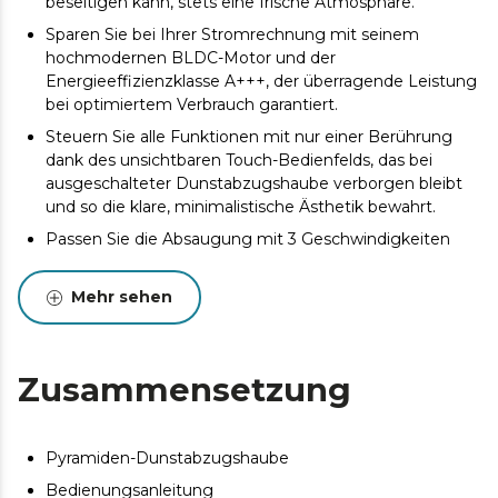
beseitigen kann, stets eine frische Atmosphäre.
Sparen Sie bei Ihrer Stromrechnung mit seinem
hochmodernen BLDC-Motor und der
Energieeffizienzklasse A+++, der überragende Leistung
bei optimiertem Verbrauch garantiert.
Steuern Sie alle Funktionen mit nur einer Berührung
dank des unsichtbaren Touch-Bedienfelds, das bei
ausgeschalteter Dunstabzugshaube verborgen bleibt
und so die klare, minimalistische Ästhetik bewahrt.
Passen Sie die Absaugung mit 3 Geschwindigkeiten
und einer vierten Booster-Funktion an jede Situation an,
um bei maximalem Bedarf die volle Leistung zu nutzen
Mehr sehen
und stets für ein optimales Küchenklima zu sorgen.
Handbewegungssteuerung (Gestensteuerung).
Vergessen Sie die Knöpfe und ändern Sie die
Zusammensetzung
Sauggeschwindigkeit einfach durch eine
Handbewegung vor der Haube – ideal für
ununterbrochenes Kochen und maximale Hygiene.
Pyramiden-Dunstabzugshaube
Erleuchten Sie Ihren Kochbereich mit der
energiesparenden LED-Beleuchtung. Sie sorgt für eine
Bedienungsanleitung