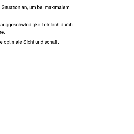
e Situation an, um bei maximalem
auggeschwindigkeit einfach durch
ne.
e optimale Sicht und schafft
 gereinigt werden, was stets
ualität in Ihrer Küche ohne