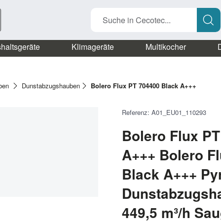
Suche in Cecotec...
haltsgeräte
Klimageräte
Multikocher
D
ben
Dunstabzugshauben
Bolero Flux PT 704400 Black A+++
Referenz: A01_EU01_110293
Bolero Flux PT
A+++ Bolero F
Black A+++ Py
Dunstabzugsha
449,5 m³/h Sau