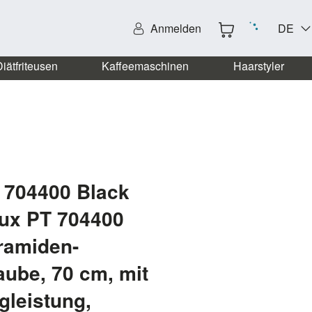
Anmelden
DE
iätfriteusen
Kaffeemaschinen
Haarstyler
 704400 Black
lux PT 704400
ramiden-
ube, 70 cm, mit
gleistung,