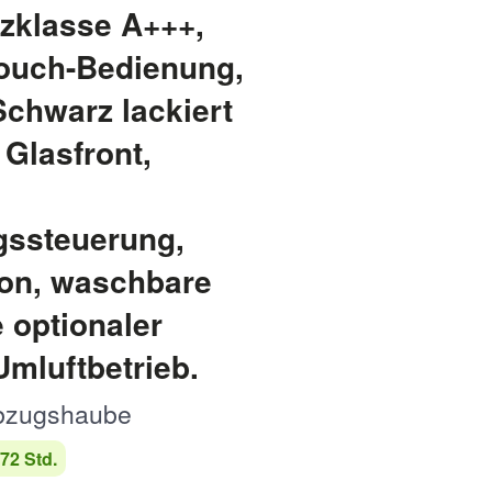
nzklasse A+++,
Touch-Bedienung,
Schwarz lackiert
Glasfront,
ssteuerung,
ion, waschbare
e optionaler
 Umluftbetrieb.
bzugshaube
72 Std.