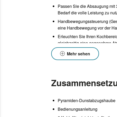
Passen Sie die Absaugung mit 3
Bedarf die volle Leistung zu nu
Handbewegungssteuerung (Geste
eine Handbewegung vor der Hau
Erleuchten Sie Ihren Kochbereic
gleichzeitig eine angenehme A
Die 5-Schicht-Aluminiumfilter h
Mehr sehen
maximale Leistung und Sauberkei
Enthält Kohlefilter (nicht instal
Außenabzug verbessern könne
Zusammensetz
Pyramiden-Dunstabzugshaube
Bedienungsanleitung