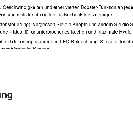
 Geschwindigkeiten und einer vierten Booster-Funktion an jed
tzen und stets für ein optimales Küchenklima zu sorgen.
nsteuerung). Vergessen Sie die Knöpfe und ändern Sie die S
be – ideal für ununterbrochenes Kochen und maximale Hygie
h mit der energiesparenden LED-Beleuchtung. Sie sorgt für ein
tmosphäre beim Kochen.
alten Fett wirksam zurück und können bequem im Geschirrspüler
t garantiert.
liert), damit Sie einfach auf Umluftbetrieb umstellen und die Luftq
n.
ung