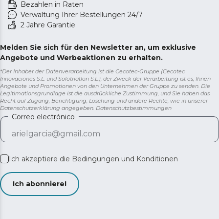
Bezahlen in Raten
Verwaltung Ihrer Bestellungen 24/7
2 Jahre Garantie
Melden Sie sich für den Newsletter an, um exklusive
Angebote und Werbeaktionen zu erhalten.
*Der Inhaber der Datenverarbeitung ist die Cecotec-Gruppe (Cecotec
Innovaciones S.L. und Solotriatlon S.L.), der Zweck der Verarbeitung ist es, Ihnen
Angebote und Promotionen von den Unternehmen der Gruppe zu senden. Die
Legitimationsgrundlage ist die ausdrückliche Zustimmung, und Sie haben das
Recht auf Zugang, Berichtigung, Löschung und andere Rechte, wie in unserer
Datenschutzerklärung angegeben.
Datenschutzbestimmungen
Correo electrónico
Ich akzeptiere die
Bedingungen und Konditionen
Ich abonniere!