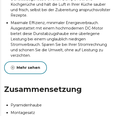
Kochgerüche und hält die Luft in Ihrer Küche sauber
und frisch, selbst bei der Zubereitung anspruchsvollster
Rezepte.
Maximale Effizienz, minimaler Energieverbrauch.
Ausgestattet mit einem hochmodernen DC-Motor
bietet diese Dunstabzugshaube eine überlegene
Leistung bei einem unglaublich niedrigen
Stromverbrauch. Sparen Sie bei Ihrer Stromrechnung
und schonen Sie die Umwelt, ohne auf Leistung zu
verzichten.
Einfachheit und Langlebigkeit zum Greifen nah. Ihre
Mehr sehen
mechanischen Bedienelemente ermöglichen es Ihnen,
die Leistung schnell, intuitiv und zuverlässig
auszuwählen. Vergessen Sie komplizierte digitale
Menüs und genießen Sie eine direkte und effektive
Zusammensetzung
Bedienung, die die Zeit überdauert.
Die richtige Leistung für jeden Moment. Passen Sie die
Saugleistung an Ihre Bedürfnisse an. Verwenden Sie die
Pyramidenhaube
niedrige Geschwindigkeit für schonendes Garen, die
Montagesatz
mittlere für den täglichen Gebrauch und die maximale