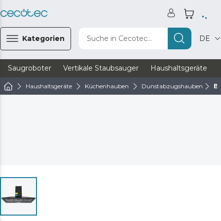
Kategorien
Suche in Cecotec...
DE
Saugroboter
Vertikale Staubsauger
Haushaltsgeräte
Haushaltsgeräte
Küchenhauben
Dunstabzugshauben
Bo