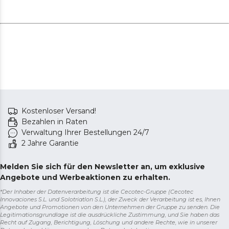
Kostenloser Versand!
Bezahlen in Raten
Verwaltung Ihrer Bestellungen 24/7
2 Jahre Garantie
Melden Sie sich für den Newsletter an, um exklusive
Angebote und Werbeaktionen zu erhalten.
*Der Inhaber der Datenverarbeitung ist die Cecotec-Gruppe (Cecotec
Innovaciones S.L. und Solotriatlon S.L.), der Zweck der Verarbeitung ist es, Ihnen
Angebote und Promotionen von den Unternehmen der Gruppe zu senden. Die
Legitimationsgrundlage ist die ausdrückliche Zustimmung, und Sie haben das
Recht auf Zugang, Berichtigung, Löschung und andere Rechte, wie in unserer