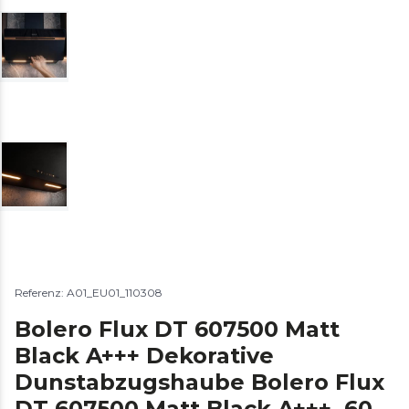
Referenz: A01_EU01_110308
Bolero Flux DT 607500 Matt
Black A+++ Dekorative
Dunstabzugshaube Bolero Flux
DT 607500 Matt Black A+++, 60