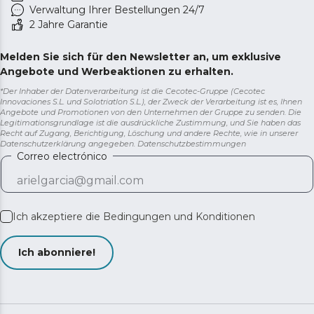
Verwaltung Ihrer Bestellungen 24/7
2 Jahre Garantie
Melden Sie sich für den Newsletter an, um exklusive
Angebote und Werbeaktionen zu erhalten.
*Der Inhaber der Datenverarbeitung ist die Cecotec-Gruppe (Cecotec
Innovaciones S.L. und Solotriatlon S.L.), der Zweck der Verarbeitung ist es, Ihnen
Angebote und Promotionen von den Unternehmen der Gruppe zu senden. Die
Legitimationsgrundlage ist die ausdrückliche Zustimmung, und Sie haben das
Recht auf Zugang, Berichtigung, Löschung und andere Rechte, wie in unserer
Datenschutzerklärung angegeben.
Datenschutzbestimmungen
Correo electrónico
Ich akzeptiere die
Bedingungen und Konditionen
Ich abonniere!