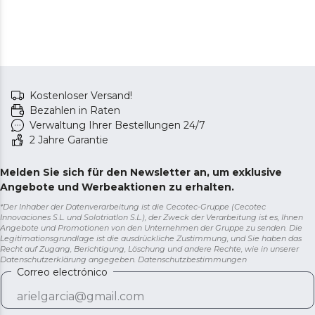
Kostenloser Versand!
Bezahlen in Raten
Verwaltung Ihrer Bestellungen 24/7
2 Jahre Garantie
Melden Sie sich für den Newsletter an, um exklusive
Angebote und Werbeaktionen zu erhalten.
*Der Inhaber der Datenverarbeitung ist die Cecotec-Gruppe (Cecotec
Innovaciones S.L. und Solotriatlon S.L.), der Zweck der Verarbeitung ist es, Ihnen
Angebote und Promotionen von den Unternehmen der Gruppe zu senden. Die
Legitimationsgrundlage ist die ausdrückliche Zustimmung, und Sie haben das
Recht auf Zugang, Berichtigung, Löschung und andere Rechte, wie in unserer
Datenschutzerklärung angegeben.
Datenschutzbestimmungen
Correo electrónico