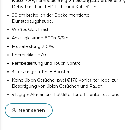
Klasse A++, Fernbedienung, 3 Leistungsstufen, Booster,
Delay Function, LED-Licht und Kohlefilter.
90 cm breite, an der Decke montierte
Dunstabzugshaube.
Weißes Glas-Finish.
Absaugleistung 800m3/Std.
Motorleistung 210W.
Energieklasse A++.
Fernbedienung und Touch Control.
3 Leistungsstufen + Booster.
Keine üblen Gerüche: zwei Ø176 Kohlefilter, ideal zur
Beseitigung von üblen Gerüchen und Rauch.
5-lagiger Aluminium-Fettfilter für effiziente Fett- und
Rauchentfernung.
LED-Beleuchtung.
Mehr sehen
Delay Function, keine Sorge, die Dunstabzugshaube
auszuschalten.