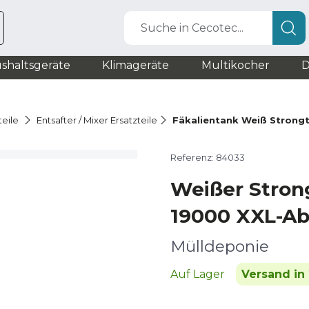
Suche in Cecotec...
shaltsgeräte
Klimageräte
Multikocher
D
teile
Entsafter / Mixer Ersatzteile
Fäkalientank Weiß Strong
Referenz: 84033
Weißer Stron
19000 XXL-A
Mülldeponie
Auf Lager
Versand in 