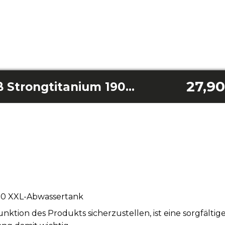
27,90
Fäkalientank Weiß Strongtitanium 19000 XXL
00 XXL-Abwassertank
tion des Produkts sicherzustellen, ist eine sorgfälti