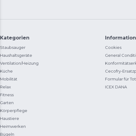
Kategorien
Information
Staubsauger
Cookies
Haushaltsgeräte
General Condit
Ventilation/Heizung
Konformitätser
Küche
Cecofry-Ersat
Mobilität
Formular für Tot
Relax
ICEX DANA
Fitness
Garten
Körperpflege
Haustiere
Heimwerken
Bügeln