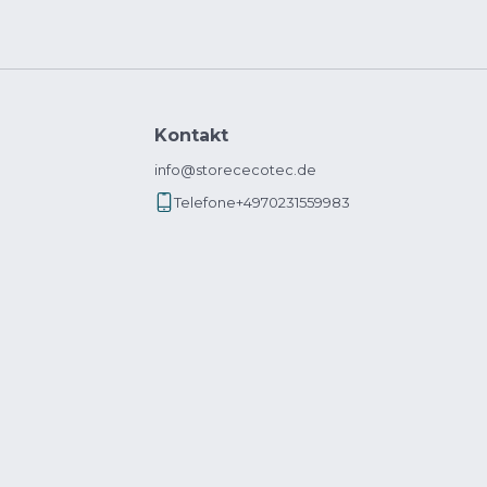
Kontakt
info@storececotec.de
Telefone
+4970231559983