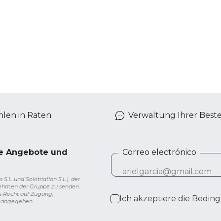
len in Raten
Verwaltung Ihrer Best
ve Angebote und
Correo electrónico
L. und Solotriatlon S.L.), der
nehmen der Gruppe zu senden.
s Recht auf Zugang,
Ich akzeptiere die
Beding
g angegeben.