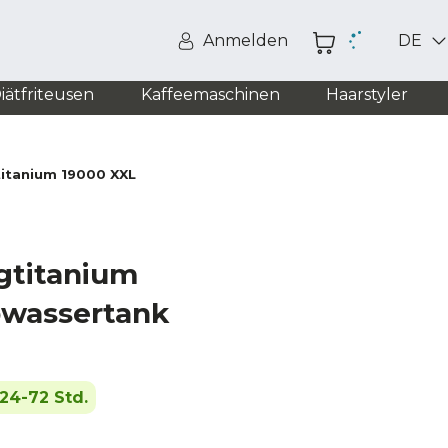
Anmelden
DE
iätfriteusen
Kaffeemaschinen
Haarstyler
titanium 19000 XXL
gtitanium
bwassertank
24-72 Std.