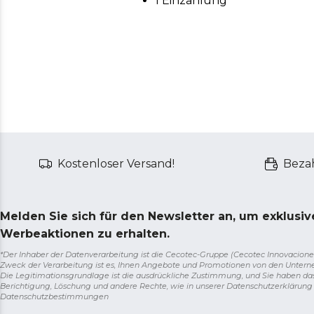
1 Einzahlung
Kostenloser Versand!
Bezah
Melden Sie sich für den Newsletter an, um exklusi
Werbeaktionen zu erhalten.
*Der Inhaber der Datenverarbeitung ist die Cecotec-Gruppe (Cecotec Innovaciones S.
Zweck der Verarbeitung ist es, Ihnen Angebote und Promotionen von den Unter
Die Legitimationsgrundlage ist die ausdrückliche Zustimmung, und Sie haben da
Berichtigung, Löschung und andere Rechte, wie in unserer Datenschutzerklärun
Datenschutzbestimmungen