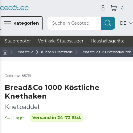
Kategorien
Suche in Cecotec...
DE
Saugroboter
Vertikale Staubsauger
Haushaltsgeräte
Ersatzteile
Küchen Ersatzteile
Ersatzteile für Brotbackauto
Referenz: 85719
Bread&Co 1000 Köstliche
Knethaken
Knetpaddel
Auf Lager
Versand in 24-72 Std.