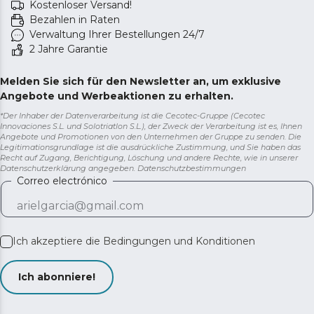
Kostenloser Versand!
Bezahlen in Raten
Verwaltung Ihrer Bestellungen 24/7
2 Jahre Garantie
Melden Sie sich für den Newsletter an, um exklusive
Angebote und Werbeaktionen zu erhalten.
*Der Inhaber der Datenverarbeitung ist die Cecotec-Gruppe (Cecotec
Innovaciones S.L. und Solotriatlon S.L.), der Zweck der Verarbeitung ist es, Ihnen
Angebote und Promotionen von den Unternehmen der Gruppe zu senden. Die
Legitimationsgrundlage ist die ausdrückliche Zustimmung, und Sie haben das
Recht auf Zugang, Berichtigung, Löschung und andere Rechte, wie in unserer
Datenschutzerklärung angegeben.
Datenschutzbestimmungen
Correo electrónico
Ich akzeptiere die
Bedingungen und Konditionen
Ich abonniere!