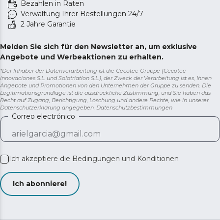
Bezahlen in Raten
Verwaltung Ihrer Bestellungen 24/7
2 Jahre Garantie
Melden Sie sich für den Newsletter an, um exklusive
Angebote und Werbeaktionen zu erhalten.
*Der Inhaber der Datenverarbeitung ist die Cecotec-Gruppe (Cecotec
Innovaciones S.L. und Solotriatlon S.L.), der Zweck der Verarbeitung ist es, Ihnen
Angebote und Promotionen von den Unternehmen der Gruppe zu senden. Die
Legitimationsgrundlage ist die ausdrückliche Zustimmung, und Sie haben das
Recht auf Zugang, Berichtigung, Löschung und andere Rechte, wie in unserer
Datenschutzerklärung angegeben.
Datenschutzbestimmungen
Correo electrónico
Ich akzeptiere die
Bedingungen und Konditionen
Ich abonniere!