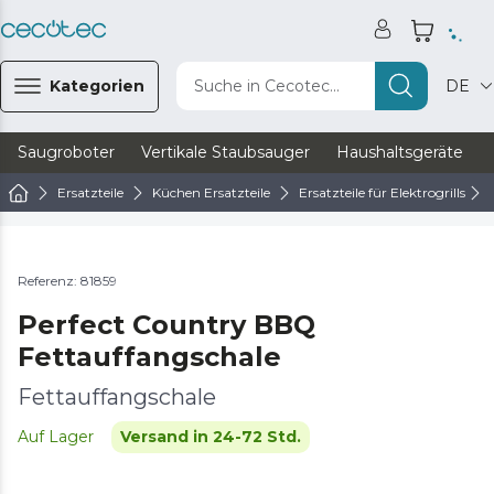
Kategorien
Suche in Cecotec...
DE
Saugroboter
Vertikale Staubsauger
Haushaltsgeräte
Ersatzteile
Küchen Ersatzteile
Ersatzteile für Elektrogrills
Referenz: 81859
Perfect Country BBQ
Fettauffangschale
Fettauffangschale
Auf Lager
Versand in 24-72 Std.