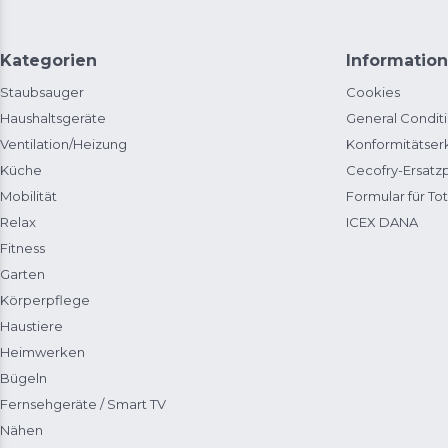
Kategorien
Information
Staubsauger
Cookies
Haushaltsgeräte
General Condit
Ventilation/Heizung
Konformitätser
Küche
Cecofry-Ersat
Mobilität
Formular für Tot
Relax
ICEX DANA
Fitness
Garten
Körperpflege
Haustiere
Heimwerken
Bügeln
Fernsehgeräte / Smart TV
Nähen