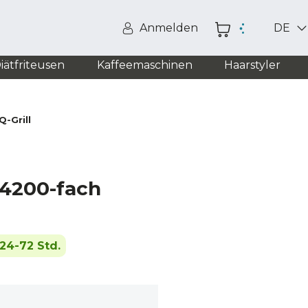
Anmelden
DE
iätfriteusen
Kaffeemaschinen
Haarstyler
-Grill
 4200-fach
24-72 Std.