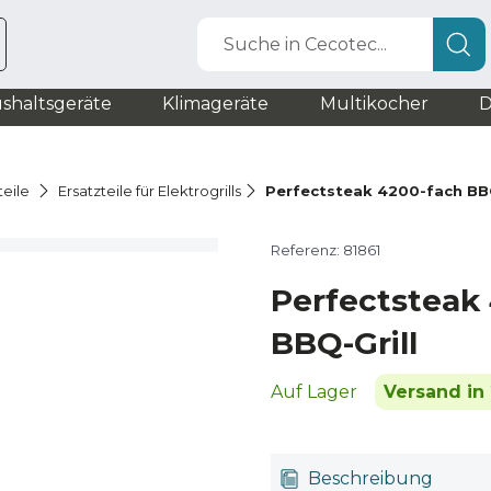
Suche in Cecotec...
shaltsgeräte
Klimageräte
Multikocher
D
teile
Ersatzteile für Elektrogrills
Perfectsteak 4200-fach BBQ
Referenz: 81861
Perfectsteak
BBQ-Grill
Auf Lager
Versand in 
Beschreibung