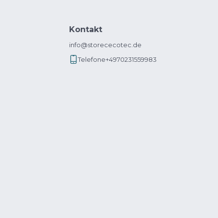
Kontakt
info@storececotec.de
Telefone
+4970231559983