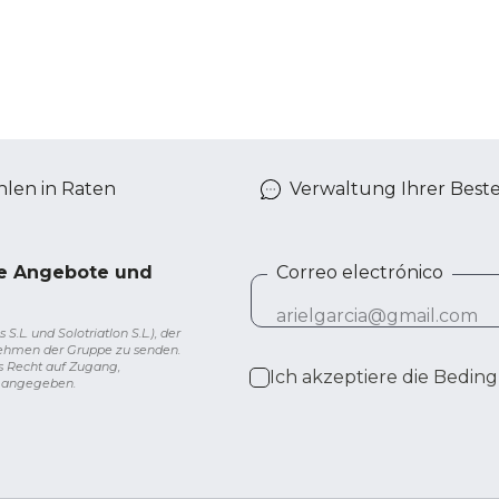
len in Raten
Verwaltung Ihrer Best
ve Angebote und
Correo electrónico
L. und Solotriatlon S.L.), der
nehmen der Gruppe zu senden.
s Recht auf Zugang,
Ich akzeptiere die
Beding
g angegeben.