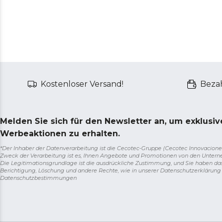
Kostenloser Versand!
Bezah
Melden Sie sich für den Newsletter an, um exklusi
Werbeaktionen zu erhalten.
*Der Inhaber der Datenverarbeitung ist die Cecotec-Gruppe (Cecotec Innovaciones S.
Zweck der Verarbeitung ist es, Ihnen Angebote und Promotionen von den Unter
Die Legitimationsgrundlage ist die ausdrückliche Zustimmung, und Sie haben da
Berichtigung, Löschung und andere Rechte, wie in unserer Datenschutzerklärun
Datenschutzbestimmungen