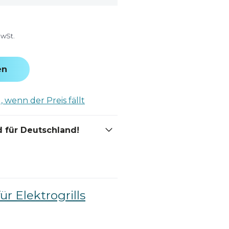
MwSt.
en
 wenn der Preis fällt
 für Deutschland!
für Elektrogrills