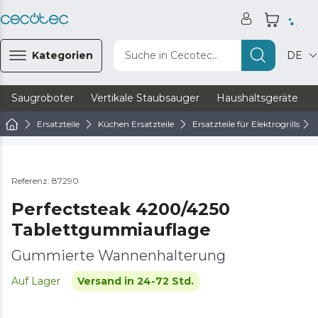
Kategorien
Suche in Cecotec...
DE
Saugroboter
Vertikale Staubsauger
Haushaltsgeräte
Ersatzteile
Küchen Ersatzteile
Ersatzteile für Elektrogrills
Referenz: 87290
Perfectsteak 4200/4250
Tablettgummiauflage
Gummierte Wannenhalterung
Auf Lager
Versand in 24-72 Std.