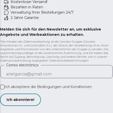
Kostenloser Versand!
Bezahlen in Raten
Verwaltung Ihrer Bestellungen 24/7
2 Jahre Garantie
Melden Sie sich für den Newsletter an, um exklusive
Angebote und Werbeaktionen zu erhalten.
*Der Inhaber der Datenverarbeitung ist die Cecotec-Gruppe (Cecotec
Innovaciones S.L. und Solotriatlon S.L.), der Zweck der Verarbeitung ist es, Ihnen
Angebote und Promotionen von den Unternehmen der Gruppe zu senden. Die
Legitimationsgrundlage ist die ausdrückliche Zustimmung, und Sie haben das
Recht auf Zugang, Berichtigung, Löschung und andere Rechte, wie in unserer
Datenschutzerklärung angegeben.
Datenschutzbestimmungen
Correo electrónico
Ich akzeptiere die
Bedingungen und Konditionen
Ich abonniere!