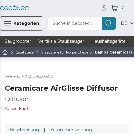
Kategorien
Suche in Cecotec...
DE
Saugroboter
Vertikale Staubsauger
Haushaltsgeräte
Ersatzteile
Ersatzteile für Körperpflege
Bamba Ceramicare A
Referenz: R01_EU01_103865
Ceramicare AirGlisse Diffusor
Diffusor
Ausverkauft
Beschreibung
|
Zusammensetzung