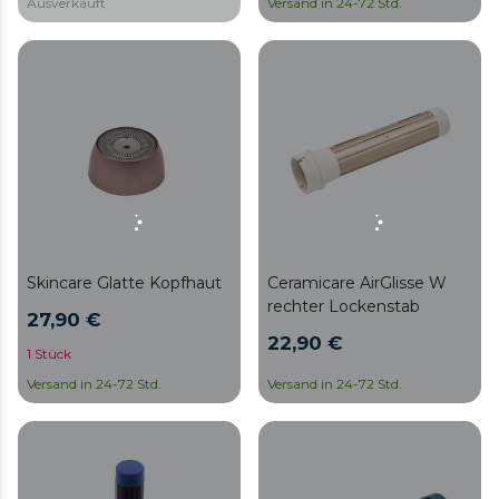
Ausverkauft
Versand in 24-72 Std.
Skincare Glatte Kopfhaut
Ceramicare AirGlisse W
rechter Lockenstab
27,90 €
22,90 €
1 Stück
Versand in 24-72 Std.
Versand in 24-72 Std.