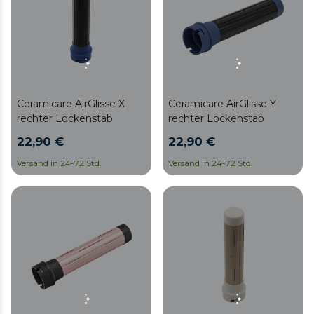
Ceramicare AirGlisse Y
Ceramicare AirGlisse X
rechter Lockenstab
rechter Lockenstab
22,90 €
22,90 €
Versand in 24-72 Std.
Versand in 24-72 Std.