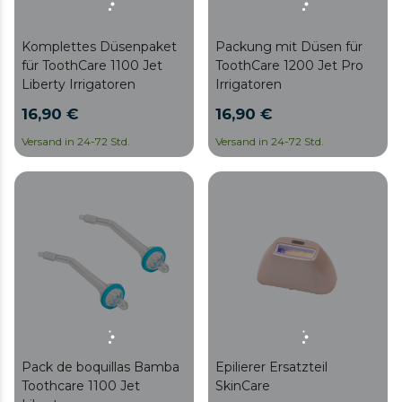
Komplettes Düsenpaket
Packung mit Düsen für
für ToothCare 1100 Jet
ToothCare 1200 Jet Pro
Liberty Irrigatoren
Irrigatoren
16,90 €
16,90 €
Versand in 24-72 Std.
Versand in 24-72 Std.
Pack de boquillas Bamba
Epilierer Ersatzteil
Toothcare 1100 Jet
SkinCare