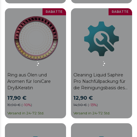
RABATTE
RABATTE
Ring aus Ölen und
Cleaning Liquid Saphire
Aromen für IoniCare
Pro Nachfüllpackung für
Dry&Keratin
die Reinigungsbasis des
PrecisionCare Saphire Pro
17,90 €
12,90 €
19,90 €
(
-
10%
)
14,90 €
(
-
13%
)
Versand in 24-72 Std.
Versand in 24-72 Std.