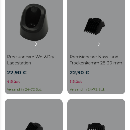
Precisioncare Wet&Dry
Precisioncare Nass- und
Ladestation
Trockenkamm 28-30 mm
22,90 €
22,90 €
4 Stück
5 Stück
Versand in 24-72 Std.
Versand in 24-72 Std.