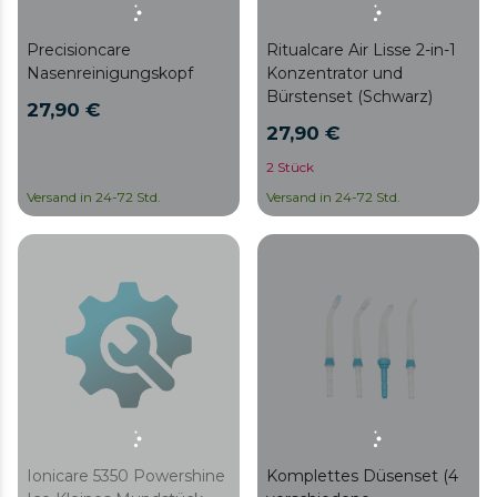
Precisioncare
Ritualcare Air Lisse 2-in-1
Nasenreinigungskopf
Konzentrator und
Bürstenset (Schwarz)
27,90 €
27,90 €
2 Stück
Versand in 24-72 Std.
Versand in 24-72 Std.
Ionicare 5350 Powershine
Komplettes Düsenset (4