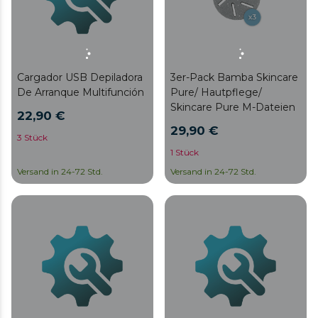
Cargador USB Depiladora
3er-Pack Bamba Skincare
De Arranque Multifunción
Pure/ Hautpflege/
Skincare Pure M-Dateien
22,90 €
29,90 €
3 Stück
1 Stück
Versand in 24-72 Std.
Versand in 24-72 Std.