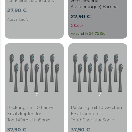
Ice Kleines Mundstück
verschiedene
Ausführungen) Bamba
27,90 €
Toothcare Jet Clean
22,90 €
Ausverkauft
2 Stück
Versand in 24-72 Std.
Packung mit 10 harten
Packung mit 10 weichen
Ersatzköpfen für
Ersatzköpfen für
ToothCare UltraSonic
ToothCare UltraSonic
37,90 €
37,90 €