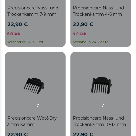
Precisioncare Nass- und
Precisioncare Nass- und
Trockenkamm 7-9 mm
Trockenkamm 4-6 mm
22,90 €
22,90 €
5 Stück
4 Stück
Versand in 24-72 Std.
Versand in 24-72 Std.
Precisioncare Wet&Dry
Precisioncare Nass- und
3mm Kamm
Trockenkamm 10-12 mm
22,90 €
22,90 €