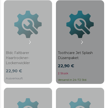
Bldc Faltbarer
Toothcare Jet Splash
Haartrockner-
Düsenpaket
Lockenwickler
22,90 €
22,90 €
2 Stück
Ausverkauft
Versand in 24-72 Std.