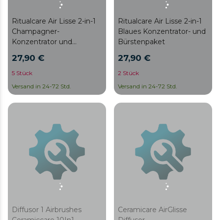
Ritualcare Air Lisse 2-in-1
Ritualcare Air Lisse 2-in-1
Champagner-
Blaues Konzentrator- und
Konzentrator und
Bürstenpaket
Pinselset
27,90 €
27,90 €
5 Stück
2 Stück
Versand in 24-72 Std.
Versand in 24-72 Std.
Diffusor 1 Airbrushes
Ceramicare AirGlisse