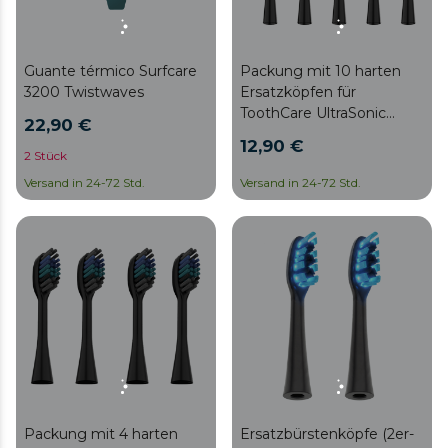
Guante térmico Surfcare
Packung mit 10 harten
3200 Twistwaves
Ersatzköpfen für
ToothCare UltraSonic
22,90 €
PlatinumSwin
12,90 €
2 Stück
Versand in 24-72 Std.
Versand in 24-72 Std.
Packung mit 4 harten
Ersatzbürstenköpfe (2er-