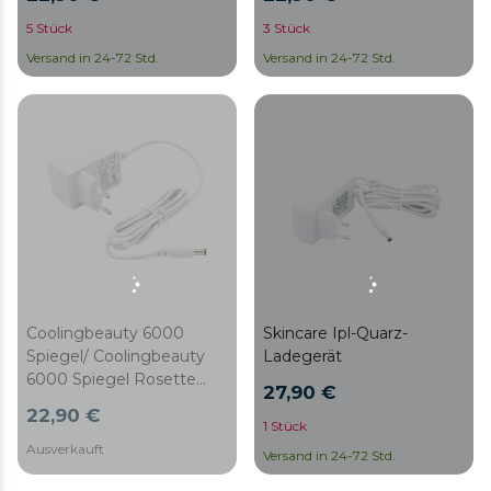
5 Stück
3 Stück
Versand in 24-72 Std.
Versand in 24-72 Std.
Coolingbeauty 6000
Skincare Ipl-Quarz-
Spiegel/ Coolingbeauty
Ladegerät
6000 Spiegel Rosette
27,90 €
Adapter
22,90 €
1 Stück
Ausverkauft
Versand in 24-72 Std.