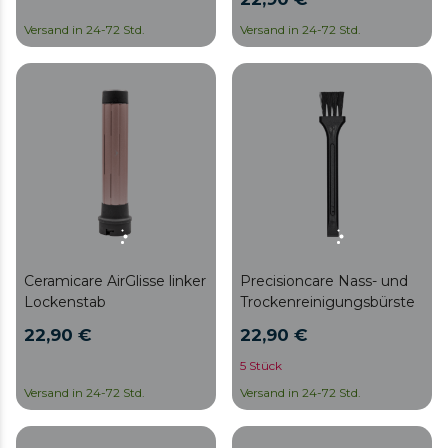
Versand in 24-72 Std.
Versand in 24-72 Std.
Ceramicare AirGlisse linker
Precisioncare Nass- und
Lockenstab
Trockenreinigungsbürste
22,90 €
22,90 €
5 Stück
Versand in 24-72 Std.
Versand in 24-72 Std.