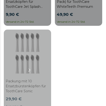
Ersatzköpfen für
Pack) für ToothCare
ToothCare Jet Splash
WhiteTeeth Premium
Ultraschallreinigung
9,90 €
49,90 €
Versand in 24-72 Std.
Versand in 24-72 Std.
Packung mit 10
Ersatzbürstenköpfen für
ToothCare Sonic
29,90 €