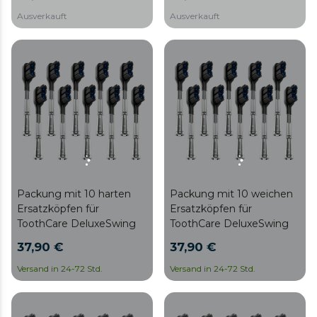
Ausverkauft
Ausverkauft
Packung mit 10 harten
Packung mit 10 weichen
Ersatzköpfen für
Ersatzköpfen für
ToothCare DeluxeSwing
ToothCare DeluxeSwing
37,90 €
37,90 €
Versand in 24-72 Std.
Versand in 24-72 Std.