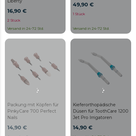
Liberty
49,90 €
16,90 €
1 Stück
2 Stück
Versand in 24-72 Std.
Versand in 24-72 Std.
Packung mit Köpfen für
Kieferorthopädische
PinkyCare 700 Perfect
Düsen für ToothCare 1200
Nails
Jet Pro Irrigatoren
14,90 €
14,90 €