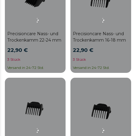
Precisioncare Nass- und
Precisioncare Nass- und
Trockenkamm 22-24 mm
Trockenkamm 16-18 mm
22,90 €
22,90 €
3 Stück
3 Stück
Versand in 24-72 Std.
Versand in 24-72 Std.