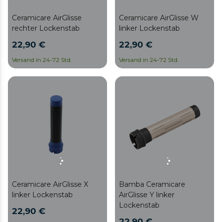
Ceramicare AirGlisse
Ceramicare AirGlisse W
rechter Lockenstab
linker Lockenstab
22,90 €
22,90 €
Versand in 24-72 Std.
Versand in 24-72 Std.
Ceramicare AirGlisse X
Bamba Ceramicare
linker Lockenstab
AirGlisse Y linker
Lockenstab
22,90 €
22,90 €