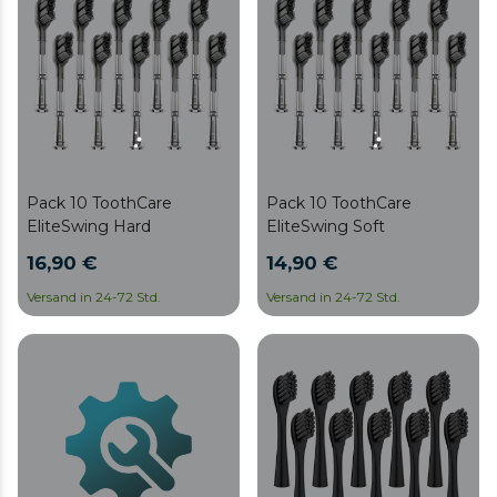
Pack 10 ToothCare
Pack 10 ToothCare
EliteSwing Hard
EliteSwing Soft
16,90 €
14,90 €
Versand in 24-72 Std.
Versand in 24-72 Std.