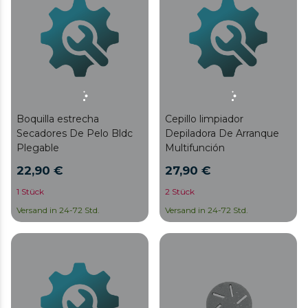
Boquilla estrecha
Cepillo limpiador
Secadores De Pelo Bldc
Depiladora De Arranque
Plegable
Multifunción
22,90 €
27,90 €
1 Stück
2 Stück
Versand in 24-72 Std.
Versand in 24-72 Std.