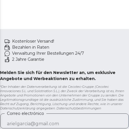
Kostenloser Versand!
Bezahlen in Raten
Verwaltung Ihrer Bestellungen 24/7
2 Jahre Garantie
Melden Sie sich für den Newsletter an, um exklusive
Angebote und Werbeaktionen zu erhalten.
*Der Inhaber der Datenverarbeitung ist die Cecotec-Gruppe (Cecotec
Innovaciones S.L. und Solotriatlon S.L.), der Zweck der Verarbeitung ist es, Ihnen
Angebote und Promotionen von den Unternehmen der Gruppe zu senden. Die
Legitimationsgrundlage ist die ausdrückliche Zustimmung, und Sie haben das
Recht auf Zugang, Berichtigung, Löschung und andere Rechte, wie in unserer
Datenschutzerklärung angegeben.
Datenschutzbestimmungen
Correo electrónico