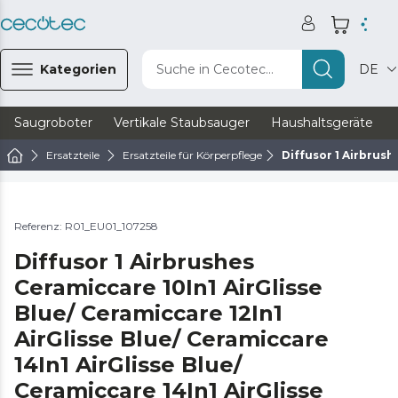
Kategorien
Suche in Cecotec...
DE
Saugroboter
Vertikale Staubsauger
Haushaltsgeräte
Ersatzteile
Ersatzteile für Körperpflege
Diffusor 1 Airbrush
Referenz: R01_EU01_107258
Diffusor 1 Airbrushes
Ceramiccare 10In1 AirGlisse
Blue/ Ceramiccare 12In1
AirGlisse Blue/ Ceramiccare
14In1 AirGlisse Blue/
Ceramiccare 14In1 AirGlisse