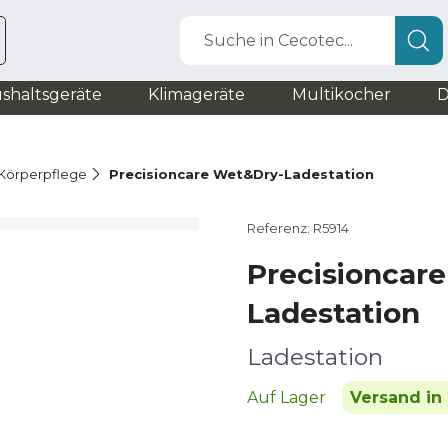
Suche in Cecotec...
shaltsgeräte
Klimageräte
Multikocher
D
r Körperpflege
Precisioncare Wet&Dry-Ladestation
Referenz: R5914
Precisioncar
Ladestation
Ladestation
Auf Lager
Versand in 