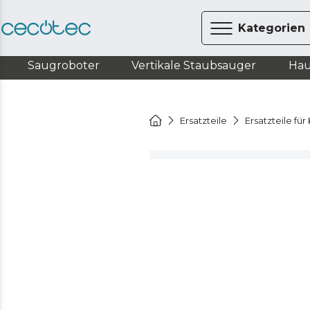
Kategorien
Saugroboter
Vertikale Staubsauger
Hau
Ersatzteile
Ersatzteile fü