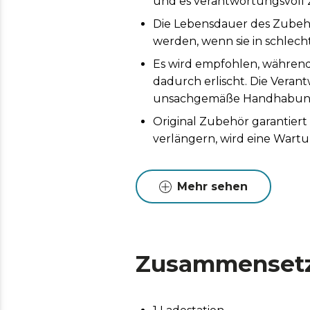
und es verantwortungsvoll
Die Lebensdauer des Zubehö
werden, wenn sie in schlech
Es wird empfohlen, während
dadurch erlischt. Die Vera
unsachgemäße Handhabung d
Original Zubehör garantier
verlängern, wird eine Wart
Mehr sehen
Zusammenset