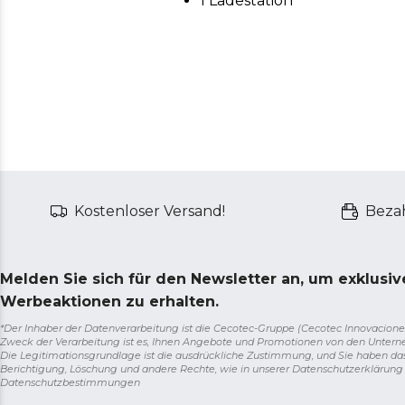
1 Ladestation
Kostenloser Versand!
Bezah
Melden Sie sich für den Newsletter an, um exklusi
Werbeaktionen zu erhalten.
*Der Inhaber der Datenverarbeitung ist die Cecotec-Gruppe (Cecotec Innovaciones S.
Zweck der Verarbeitung ist es, Ihnen Angebote und Promotionen von den Unter
Die Legitimationsgrundlage ist die ausdrückliche Zustimmung, und Sie haben da
Berichtigung, Löschung und andere Rechte, wie in unserer Datenschutzerklärun
Datenschutzbestimmungen