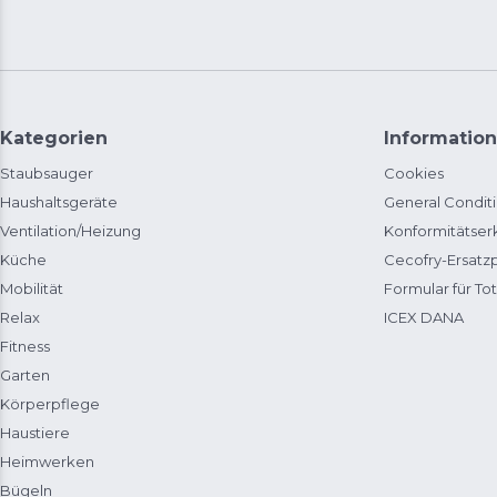
Kategorien
Information
Staubsauger
Cookies
Haushaltsgeräte
General Condit
Ventilation/Heizung
Konformitätser
Küche
Cecofry-Ersat
Mobilität
Formular für Tot
Relax
ICEX DANA
Fitness
Garten
Körperpflege
Haustiere
Heimwerken
Bügeln