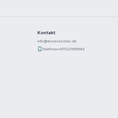
Kontakt
info@storececotec.de
Telefone
+4970231559983