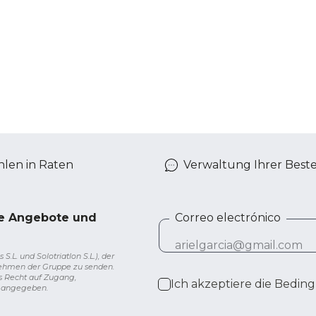
len in Raten
Verwaltung Ihrer Best
ve Angebote und
Correo electrónico
L. und Solotriatlon S.L.), der
nehmen der Gruppe zu senden.
s Recht auf Zugang,
Ich akzeptiere die
Beding
g angegeben.