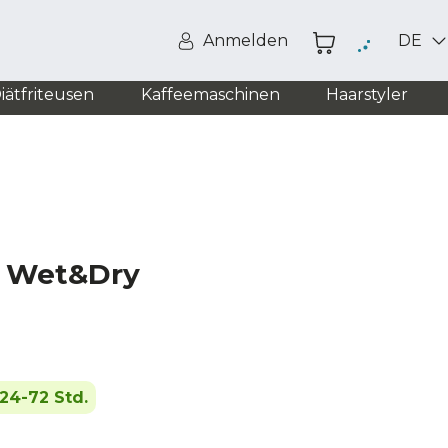
Anmelden
DE
iätfriteusen
Kaffeemaschinen
Haarstyler
e Wet&Dry
24-72 Std.