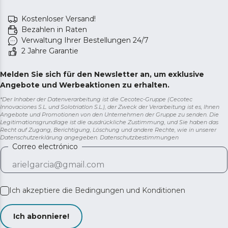
Kostenloser Versand!
Bezahlen in Raten
Verwaltung Ihrer Bestellungen 24/7
2 Jahre Garantie
Melden Sie sich für den Newsletter an, um exklusive
Angebote und Werbeaktionen zu erhalten.
*Der Inhaber der Datenverarbeitung ist die Cecotec-Gruppe (Cecotec
Innovaciones S.L. und Solotriatlon S.L.), der Zweck der Verarbeitung ist es, Ihnen
Angebote und Promotionen von den Unternehmen der Gruppe zu senden. Die
Legitimationsgrundlage ist die ausdrückliche Zustimmung, und Sie haben das
Recht auf Zugang, Berichtigung, Löschung und andere Rechte, wie in unserer
Datenschutzerklärung angegeben.
Datenschutzbestimmungen
Correo electrónico
Ich akzeptiere die
Bedingungen und Konditionen
Ich abonniere!