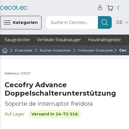
Kategorien
Suche in Cecotec...
DE
Saugroboter
Vertikale Staubsauger
Haushaltsgeräte
Ersatzteile
Küchen Ersatzteile
Fritteusen Ersatzteile
Ceco
Referenz: 93107
Cecofry Advance
Doppelschalterunterstützung
Soporte de interruptor freidora
Auf Lager
Versand in 24-72 Std.