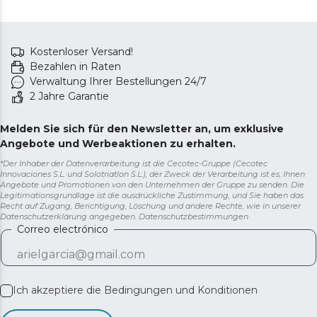
Kostenloser Versand!
Bezahlen in Raten
Verwaltung Ihrer Bestellungen 24/7
2 Jahre Garantie
Melden Sie sich für den Newsletter an, um exklusive
Angebote und Werbeaktionen zu erhalten.
*Der Inhaber der Datenverarbeitung ist die Cecotec-Gruppe (Cecotec
Innovaciones S.L. und Solotriatlon S.L.), der Zweck der Verarbeitung ist es, Ihnen
Angebote und Promotionen von den Unternehmen der Gruppe zu senden. Die
Legitimationsgrundlage ist die ausdrückliche Zustimmung, und Sie haben das
Recht auf Zugang, Berichtigung, Löschung und andere Rechte, wie in unserer
Datenschutzerklärung angegeben.
Datenschutzbestimmungen
Correo electrónico
Ich akzeptiere die
Bedingungen und Konditionen