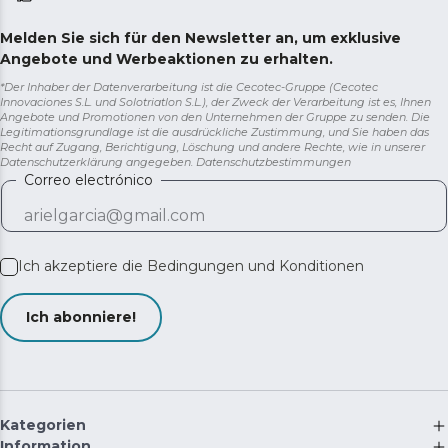
Melden Sie sich für den Newsletter an, um exklusive
Angebote und Werbeaktionen zu erhalten.
*Der Inhaber der Datenverarbeitung ist die Cecotec-Gruppe (Cecotec
Innovaciones S.L. und Solotriatlon S.L.), der Zweck der Verarbeitung ist es, Ihnen
Angebote und Promotionen von den Unternehmen der Gruppe zu senden. Die
Legitimationsgrundlage ist die ausdrückliche Zustimmung, und Sie haben das
Recht auf Zugang, Berichtigung, Löschung und andere Rechte, wie in unserer
Datenschutzerklärung angegeben.
Datenschutzbestimmungen
Correo electrónico
Ich akzeptiere die
Bedingungen und Konditionen
Ich abonniere!
Kategorien
Information