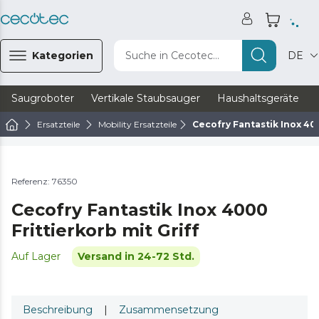
Kategorien
Suche in Cecotec...
DE
Saugroboter
Vertikale Staubsauger
Haushaltsgeräte
Ersatzteile
Mobility Ersatzteile
Cecofry Fantastik Inox 400
Referenz: 76350
Cecofry Fantastik Inox 4000
Frittierkorb mit Griff
Auf Lager
Versand in 24-72 Std.
Beschreibung
|
Zusammensetzung