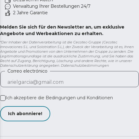
Verwaltung Ihrer Bestellungen 24/7
2 Jahre Garantie
Melden Sie sich für den Newsletter an, um exklusive
Angebote und Werbeaktionen zu erhalten.
*Der Inhaber der Datenverarbeitung ist die Cecotec-Gruppe (Cecotec
Innovaciones S.L. und Solotriatlon S.L.), der Zweck der Verarbeitung ist es, Ihnen
Angebote und Promotionen von den Unternehmen der Gruppe zu senden. Die
Legitimationsgrundlage ist die ausdrückliche Zustimmung, und Sie haben das
Recht auf Zugang, Berichtigung, Löschung und andere Rechte, wie in unserer
Datenschutzerklärung angegeben.
Datenschutzbestimmungen
Correo electrónico
Ich akzeptiere die
Bedingungen und Konditionen
Ich abonniere!