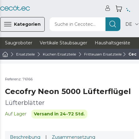
Kategorien
Suche in Cecotec...
DE
Saugroboter
Vertikale Staubsauger
Haushaltsgeräte
Ersatzteile
Küchen Ersatzteile
Fritteusen Ersatzteile
Ceco
Referenz: 76166
Cecofry Neon 5000 Lüfterflügel
Lüfterblätter
Auf Lager
Versand in 24-72 Std.
Beschreibung
|
Zusammensetzung