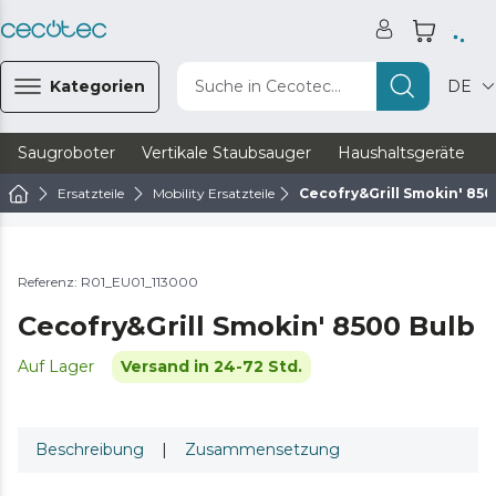
Kategorien
Suche in Cecotec...
DE
Saugroboter
Vertikale Staubsauger
Haushaltsgeräte
Ersatzteile
Mobility Ersatzteile
Cecofry&Grill Smokin' 850
Referenz: R01_EU01_113000
Cecofry&Grill Smokin' 8500 Bulb
Auf Lager
Versand in 24-72 Std.
Beschreibung
|
Zusammensetzung