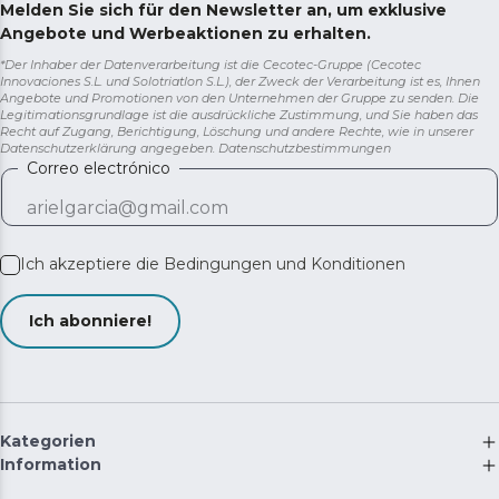
Melden Sie sich für den Newsletter an, um exklusive
Angebote und Werbeaktionen zu erhalten.
*Der Inhaber der Datenverarbeitung ist die Cecotec-Gruppe (Cecotec
Innovaciones S.L. und Solotriatlon S.L.), der Zweck der Verarbeitung ist es, Ihnen
Angebote und Promotionen von den Unternehmen der Gruppe zu senden. Die
Legitimationsgrundlage ist die ausdrückliche Zustimmung, und Sie haben das
Recht auf Zugang, Berichtigung, Löschung und andere Rechte, wie in unserer
Datenschutzerklärung angegeben.
Datenschutzbestimmungen
Correo electrónico
Ich akzeptiere die
Bedingungen und Konditionen
Ich abonniere!
Kategorien
Information