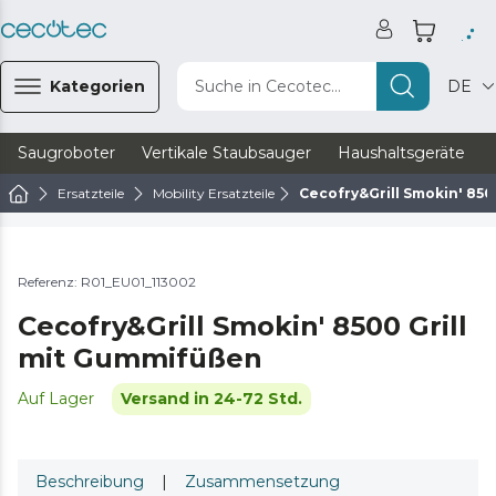
Kategorien
Suche in Cecotec...
DE
Saugroboter
Vertikale Staubsauger
Haushaltsgeräte
Ersatzteile
Mobility Ersatzteile
Cecofry&Grill Smokin' 850
Referenz: R01_EU01_113002
Cecofry&Grill Smokin' 8500 Grill
mit Gummifüßen
Auf Lager
Versand in 24-72 Std.
Beschreibung
|
Zusammensetzung