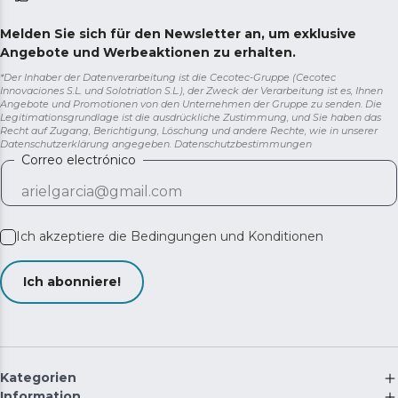
Melden Sie sich für den Newsletter an, um exklusive
Angebote und Werbeaktionen zu erhalten.
*Der Inhaber der Datenverarbeitung ist die Cecotec-Gruppe (Cecotec
Innovaciones S.L. und Solotriatlon S.L.), der Zweck der Verarbeitung ist es, Ihnen
Angebote und Promotionen von den Unternehmen der Gruppe zu senden. Die
Legitimationsgrundlage ist die ausdrückliche Zustimmung, und Sie haben das
Recht auf Zugang, Berichtigung, Löschung und andere Rechte, wie in unserer
Datenschutzerklärung angegeben.
Datenschutzbestimmungen
Correo electrónico
Ich akzeptiere die
Bedingungen und Konditionen
Ich abonniere!
Kategorien
Information