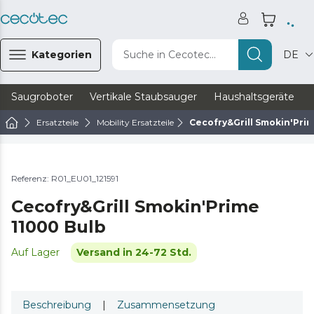
Kategorien
Suche in Cecotec...
DE
Saugroboter
Vertikale Staubsauger
Haushaltsgeräte
Ersatzteile
Mobility Ersatzteile
Cecofry&Grill Smokin'Prim
Referenz: R01_EU01_121591
Cecofry&Grill Smokin'Prime
11000 Bulb
Auf Lager
Versand in 24-72 Std.
Beschreibung
|
Zusammensetzung