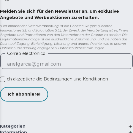
Melden Sie sich für den Newsletter an, um exklusive
Angebote und Werbeaktionen zu erhalten.
*Der Inhaber der Datenverarbeitung ist die Cecotec-Gruppe (Cecotec
Innovaciones S.L. und Solotriatlon S.L.), der Zweck der Verarbeitung ist es, Ihnen
Angebote und Promotionen von den Unternehmen der Gruppe zu senden. Die
Legitimationsgrundlage ist die ausdrückliche Zustimmung, und Sie haben das
Recht auf Zugang, Berichtigung, Löschung und andere Rechte, wie in unserer
Datenschutzerklärung angegeben.
Datenschutzbestimmungen
Correo electrónico
Ich akzeptiere die
Bedingungen und Konditionen
Ich abonniere!
Kategorien
Information